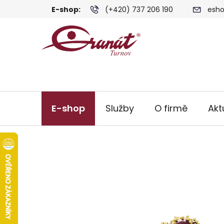
Přejít
E-shop:
(+420) 737 206 190
esho
na
obsah
E-shop
Služby
O firmě
Akt