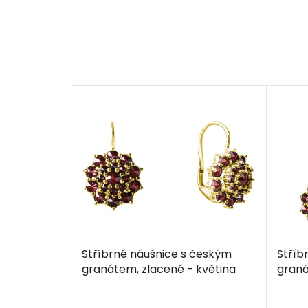
Stříbrné náušnice s českým
Stříb
granátem, zlacené - květina
graná