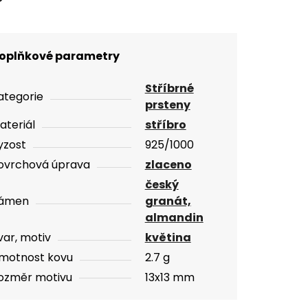
oplňkové parametry
Stříbrné
ategorie
prsteny
ateriál
stříbro
yzost
925/1000
ovrchová úprava
zlaceno
český
ámen
granát,
almandin
var, motiv
květina
motnost kovu
2.7 g
ozměr motivu
13x13 mm