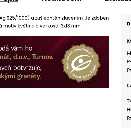
 (Ag 925/1000) a zušlechtěn zlacením. Je zdoben
D
otiv květina o velikosti 13x13 mm.
K
M
R
P
K
T
H
R