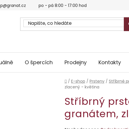
p@granat.cz
po - pá 8:00 - 17:00 hod
uálně
O špercích
Prodejny
Kontakty
Domů
/
E-shop
/
Prsteny
/
Stříbrné p
zlacený - květina
Stříbrný prs
granátem, z