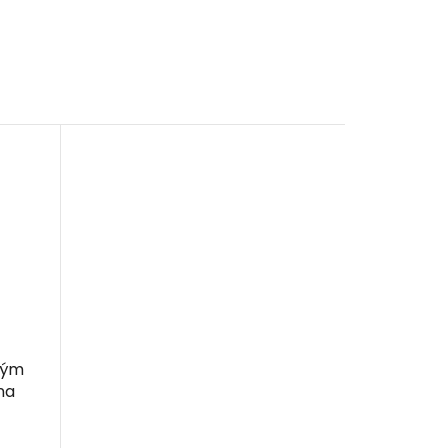
kým
na