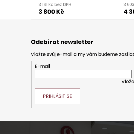
3 141 Kč bez DPH
3 60
3 800 Kč
4 3
Z
á
Odebírat newsletter
p
a
Vložte svůj e-mail a my vám budeme zasíl
t
E-mail
í
Vlože
PŘIHLÁSIT SE