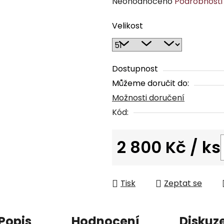
Průměrné
Neohodnoceno
Podrobnosti
hodnocení
Velikost
produktu
je
0,0
z
Dostupnost
5
Můžeme doručit do:
hvězdiček.
Možnosti doručení
Kód:
2 800 Kč
/ ks
Měrná cena:
Tisk
Zeptat se
Popis
Hodnocení
Diskuz