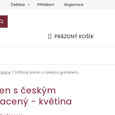
Přihlášení
Registrace
Čeština
PRÁZDNÝ KOŠÍK
NÁKUPNÍ
KOŠÍK
rsteny
/
Stříbrný prsten s českým granátem,
ten s českým
lacený - květina