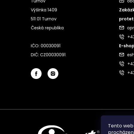
Turnov
ob
Výšinka 1409
Zakázk
511 01 Turnov
protet
Česká republika
op
+4
IČO: 00030091
E-shop
DIČ: CZ00030091
es
+42
+4
Tento web 
procházení