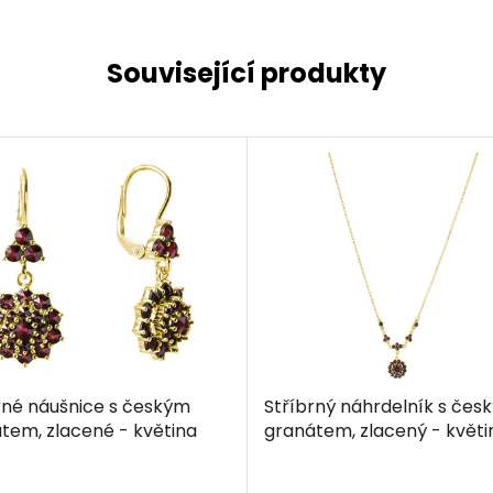
Související produkty
rné náušnice s českým
Stříbrný náhrdelník s čes
tem, zlacené - květina
granátem, zlacený - květi