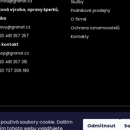
chod@granat.cz
Služby
ová výroba, opravy šperků,
Podnikové prodejny
ika
O firmě
ravy@granat.cz
Ochrana oznamovatelů
20 481 357 257
Kontakty
 kontakt
hop@granat.cz
0 481 357 315
20 737 206 190
používá soubory cookie. Dalším
Odmítnout
S
m tohoto webu vyjadřujete