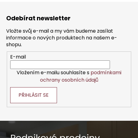
Z
á
Odebírat newsletter
p
a
Vložte svůj e-mail a my vám budeme zasílat
t
informace o nových produktech na našem e-
í
shopu.
E-mail
Vložením e-mailu souhlasíte s
podmínkami
ochrany osobních údajů
PŘIHLÁSIT SE