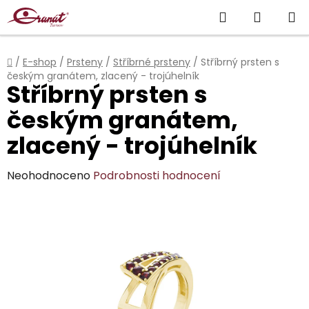
Přejít
Hledat
NÁKUP
na
obsah
KOŠÍK
Domů
/
E-shop
/
Prsteny
/
Stříbrné prsteny
/
Stříbrný prsten s
českým granátem, zlacený - trojúhelník
Stříbrný prsten s
českým granátem,
zlacený - trojúhelník
Průměrné
Neohodnoceno
Podrobnosti hodnocení
hodnocení
produktu
je
0,0
z
5
hvězdiček.