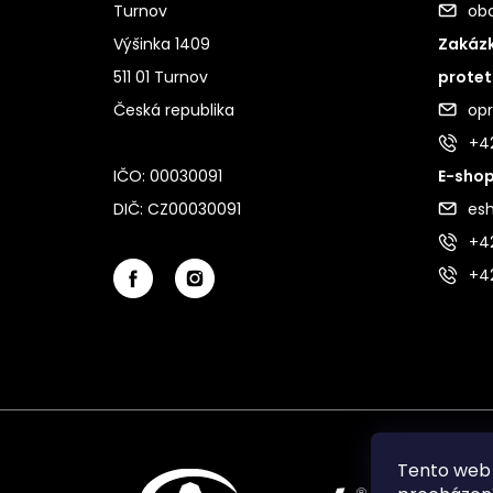
Turnov
ob
Výšinka 1409
Zakázk
511 01 Turnov
protet
Česká republika
op
+4
IČO: 00030091
E-shop
DIČ: CZ00030091
es
+42
+4
Tento web 