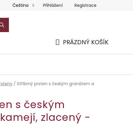
Přihlášení
Registrace
Čeština
PRÁZDNÝ KOŠÍK
NÁKUPNÍ
KOŠÍK
rsteny
/
Stříbrný prsten s českým granátem a
ten s českým
kamejí, zlacený -