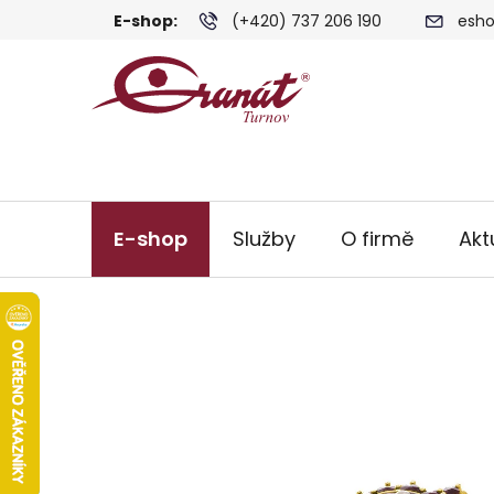
Přejít
E-shop:
(+420) 737 206 190
esho
na
obsah
E-shop
Služby
O firmě
Akt