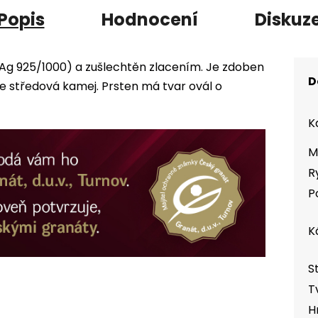
Popis
Hodnocení
Diskuz
 (Ag 925/1000) a zušlechtěn zlacením. Je zdoben
D
 středová kamej. Prsten má tvar ovál o
K
M
R
P
K
S
T
H