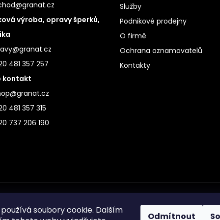
chod@granat.cz
Služby
ová výroba, opravy šperků,
Podnikové prodejny
ika
O firmě
ravy@granat.cz
Ochrana oznamovatelů
20 481 357 257
Kontakty
 kontakt
hop@granat.cz
0 481 357 315
20 737 206 190
používá soubory cookie. Dalším
Odmítnout
S