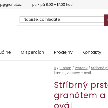
p@granat.cz
po - pá 8:00 - 17:00 hod
uálně
O špercích
Prodejny
Kontakty
Domů
/
E-shop
/
Prsteny
/
Stříbrné p
kamejí, zlacený - ovál
Stříbrný prs
granátem a 
ovál