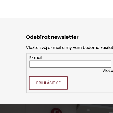
Z
á
Odebírat newsletter
p
a
Vložte svůj e-mail a my vám budeme zasíl
t
E-mail
í
Vlože
PŘIHLÁSIT SE