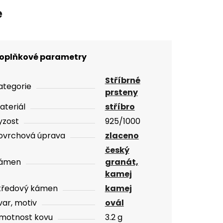
e
oplňkové parametry
Stříbrné
ategorie
prsteny
ateriál
stříbro
yzost
925/1000
ovrchová úprava
zlaceno
český
ámen
granát,
kamej
tředový kámen
kamej
var, motiv
ovál
motnost kovu
3.2 g