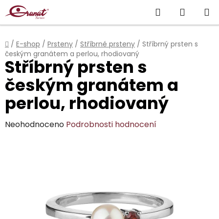
Přejít
Hledat
NÁKUP
na
obsah
KOŠÍK
Domů
/
E-shop
/
Prsteny
/
Stříbrné prsteny
/
Stříbrný prsten s
českým granátem a perlou, rhodiovaný
Stříbrný prsten s
českým granátem a
perlou, rhodiovaný
Průměrné
Neohodnoceno
Podrobnosti hodnocení
hodnocení
produktu
je
0,0
z
5
hvězdiček.