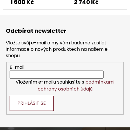
1 600 Kč
2 740 Kč
Z
á
Odebírat newsletter
p
a
Vložte svůj e-mail a my vám budeme zasílat
t
informace o nových produktech na našem e-
í
shopu.
E-mail
Vložením e-mailu souhlasíte s
podmínkami
ochrany osobních údajů
PŘIHLÁSIT SE