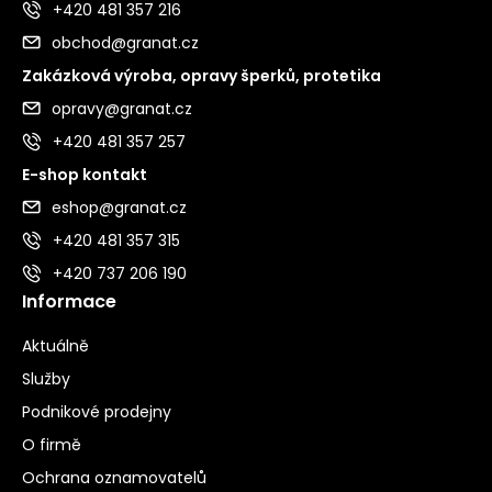
+420 481 357 216
obchod@granat.cz
Zakázková výroba, opravy šperků, protetika
opravy@granat.cz
+420 481 357 257
E-shop kontakt
eshop@granat.cz
+420 481 357 315
+420 737 206 190
Informace
Aktuálně
Služby
Podnikové prodejny
O firmě
Ochrana oznamovatelů