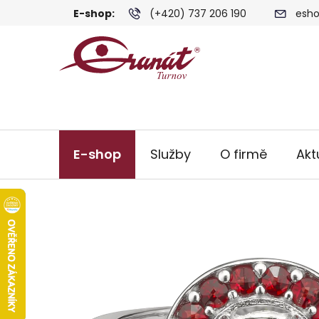
Přejít
E-shop:
(+420) 737 206 190
esho
na
obsah
E-shop
Služby
O firmě
Akt