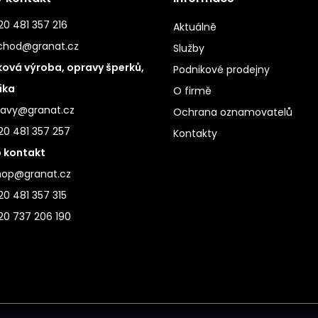
0 481 357 216
Aktuálně
chod@granat.cz
Služby
ová výroba, opravy šperků,
Podnikové prodejny
ika
O firmě
ravy@granat.cz
Ochrana oznamovatelů
20 481 357 257
Kontakty
 kontakt
hop@granat.cz
0 481 357 315
20 737 206 190