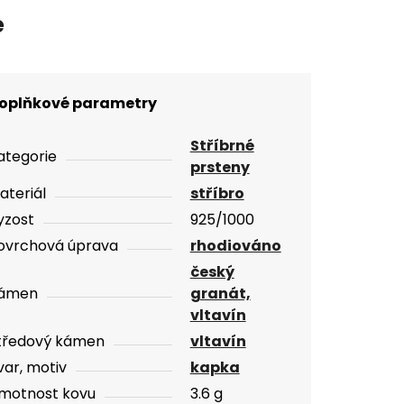
e
oplňkové parametry
Stříbrné
ategorie
prsteny
ateriál
stříbro
yzost
925/1000
ovrchová úprava
rhodiováno
český
ámen
granát,
vltavín
tředový kámen
vltavín
var, motiv
kapka
motnost kovu
3.6 g