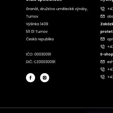
Granát, družstvo umělecké výroby,
+42
Turnov
ob
Výšinka 1409
Zakázk
511 01 Turnov
protet
Česká republika
op
+4
IČO: 00030091
E-shop
DIČ: CZ00030091
es
+42
+4