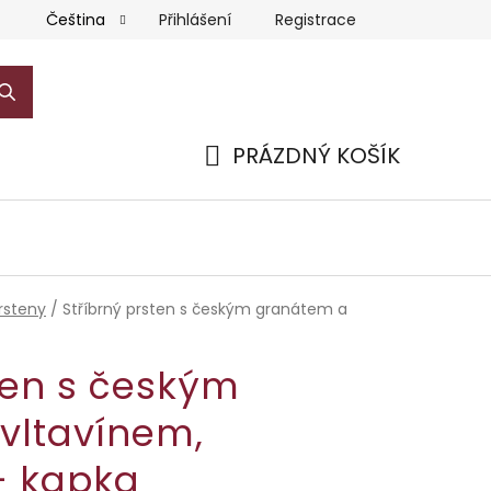
Přihlášení
Registrace
Čeština
PRÁZDNÝ KOŠÍK
NÁKUPNÍ
KOŠÍK
rsteny
/
Stříbrný prsten s českým granátem a
ten s českým
vltavínem,
- kapka