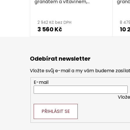
granátem a vltavínem,
graná
rhodiovaný - kapka
rhodi
2 942 Kč bez DPH
8 47
3 560 Kč
10 
Z
á
Odebírat newsletter
p
a
Vložte svůj e-mail a my vám budeme zasíl
t
E-mail
í
Vlože
PŘIHLÁSIT SE