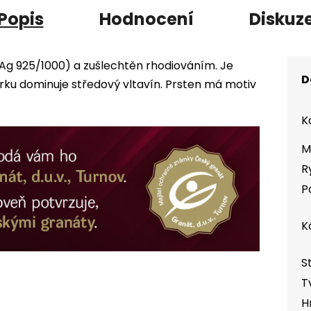
Popis
Hodnocení
Diskuz
(Ag 925/1000) a zušlechtěn rhodiováním. Je
D
u dominuje středový vltavín. Prsten má motiv
K
M
R
P
K
S
T
H