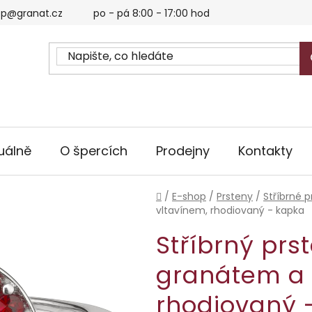
p@granat.cz
po - pá 8:00 - 17:00 hod
uálně
O špercích
Prodejny
Kontakty
Domů
/
E-shop
/
Prsteny
/
Stříbrné p
vltavínem, rhodiovaný - kapka
Stříbrný prs
granátem a 
rhodiovaný 