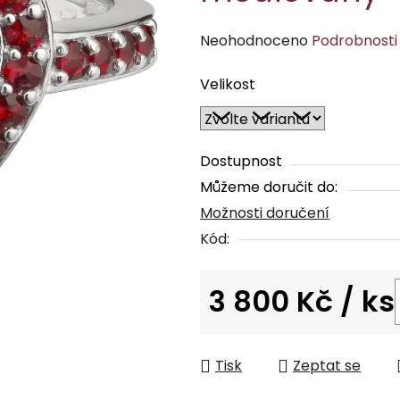
Průměrné
Neohodnoceno
Podrobnosti
hodnocení
Velikost
produktu
je
0,0
z
Dostupnost
5
Můžeme doručit do:
hvězdiček.
Možnosti doručení
Kód:
3 800 Kč
/ ks
Měrná cena:
Tisk
Zeptat se