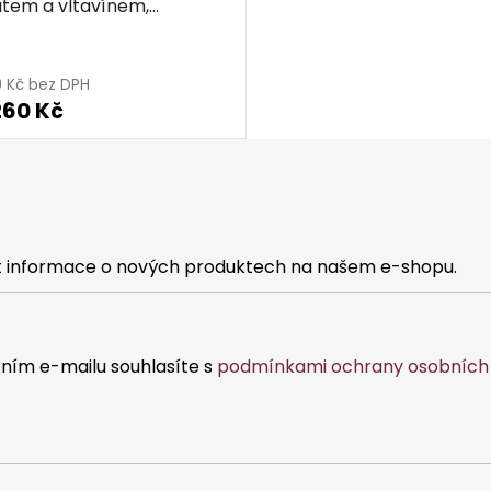
tem a vltavínem,
ovaný - kapka
9 Kč bez DPH
260 Kč
at informace o nových produktech na našem e-shopu.
ním e-mailu souhlasíte s
podmínkami ochrany osobních 