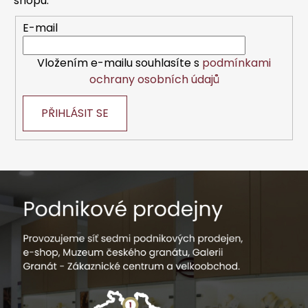
í
shopu.
E-mail
Vložením e-mailu souhlasíte s
podmínkami
ochrany osobních údajů
PŘIHLÁSIT SE