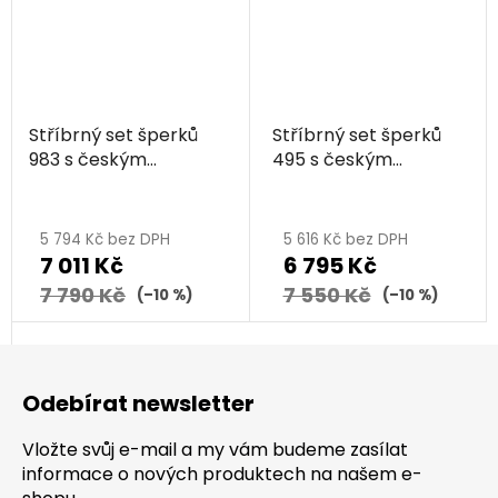
Stříbrný set šperků
Stříbrný set šperků
983 s českým
495 s českým
granátem, rhodiovaný
granátem, rhodiovaný
- vlnka
- ovál
5 794 Kč bez DPH
5 616 Kč bez DPH
7 011 Kč
6 795 Kč
7 790 Kč
7 550 Kč
(–10 %)
(–10 %)
Z
á
Odebírat newsletter
p
a
Vložte svůj e-mail a my vám budeme zasílat
t
informace o nových produktech na našem e-