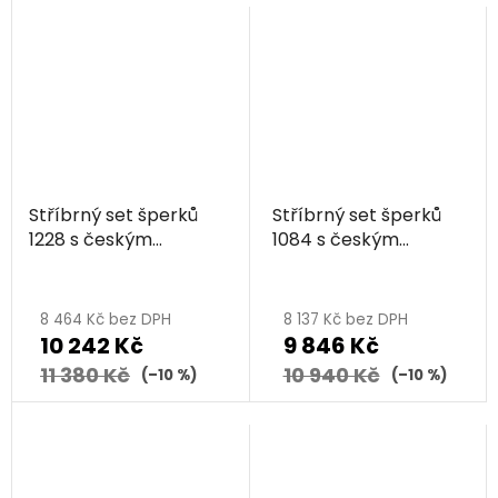
Stříbrný set šperků
Stříbrný set šperků
1228 s českým
1084 s českým
granátem a
granátem, rhodiovaný
vltavínem, rhodiovaný
- vlnka
- vlnka
8 464 Kč bez DPH
8 137 Kč bez DPH
10 242 Kč
9 846 Kč
11 380 Kč
10 940 Kč
(–10 %)
(–10 %)