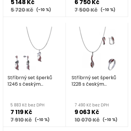
5 148 Kč
6 750 Kč
5 720 Kč
7 500 Kč
(–10 %)
(–10 %)
Stříbrný set šperků
Stříbrný set šperků
1246 s českým
1228 s českým
granátem, rhodiovaný
granátem, rhodiovaný
- zvíře - kočka
- vlnka
5 883 Kč bez DPH
7 490 Kč bez DPH
7 119 Kč
9 063 Kč
7 910 Kč
10 070 Kč
(–10 %)
(–10 %)