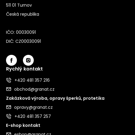
511 01 Turnov
Česká republika
IČO: 00030091
DIČ: CZ00030091
Rychlý kontakt
+420 481 357 216
obchod@granat.cz
Zakázková výroba, opravy šperků, protetika
opravy@granat.cz
+420 481 357 257
E-shop kontakt
eshop@granat.cz