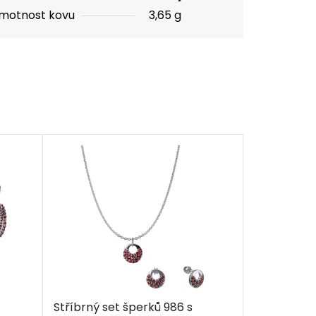
motnost kovu
3,65 g
Stříbrný set šperků 986 s