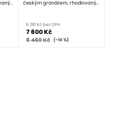
vaný
českým granátem, rhodiovaný
- kruh
6 281 Kč bez DPH
7 600 Kč
8 460 Kč
(–10 %)