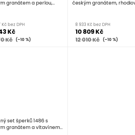
m granátem a perlou,
českým granátem, rhodio
rhodiovaný - kruh
- ovál
7 Kč bez DPH
8 933 Kč bez DPH
43 Kč
10 809 Kč
70 Kč
12 010 Kč
(–10 %)
(–10 %)
rný set šperků 1486 s
m granátem a vltavínem,
rhodiovaný - kapka