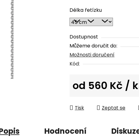
hodnocení
Délka řetízku
produktu
je
0,0
z
Dostupnost
5
Můžeme doručit do:
hvězdiček.
Možnosti doručení
Kód:
od
560 Kč
/ 
Měrná cena:
Tisk
Zeptat se
Popis
Hodnocení
Diskuz