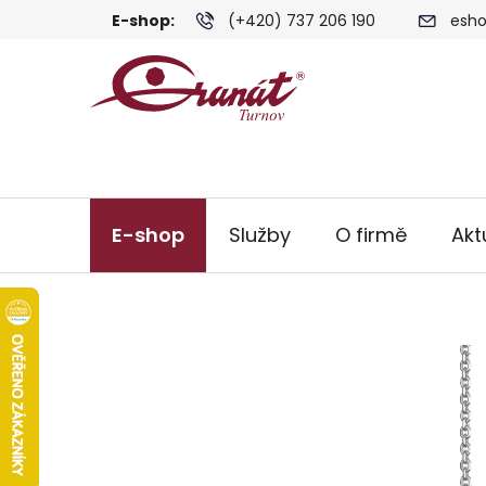
Přejít
E-shop:
(+420) 737 206 190
esho
na
obsah
E-shop
Služby
O firmě
Akt