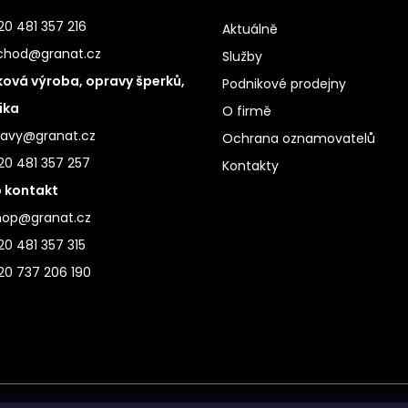
0 481 357 216
Aktuálně
chod@granat.cz
Služby
ová výroba, opravy šperků,
Podnikové prodejny
ika
O firmě
ravy@granat.cz
Ochrana oznamovatelů
20 481 357 257
Kontakty
 kontakt
hop@granat.cz
0 481 357 315
20 737 206 190