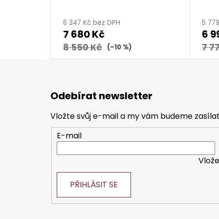
6 347 Kč bez DPH
5 77
7 680 Kč
6 9
8 550 Kč
7 7
(–10 %)
Z
á
Odebírat newsletter
p
a
Vložte svůj e-mail a my vám budeme zasíl
t
E-mail
í
Vlože
PŘIHLÁSIT SE