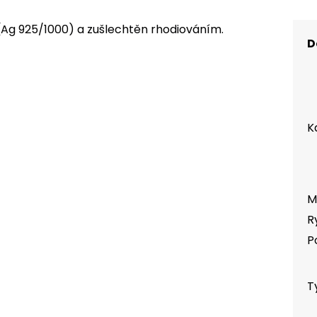
 (Ag 925/1000) a zušlechtěn rhodiováním.
D
K
M
R
P
T