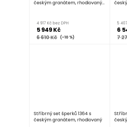
českým granátem, rhodiovaný
český
- pírko
4 917 Kč bez DPH
5 40
5 949 Kč
6 5
6 610 Kč
7 2
(–10 %)
Stříbrný set šperků 1364 s
Stříb
českým granátem, rhodiovaný
český