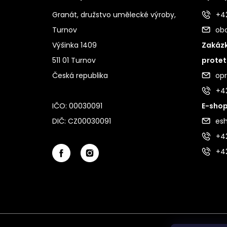
Granát, družstvo umělecké výroby,
+42
Turnov
ob
Výšinka 1409
Zakázk
511 01 Turnov
protet
Česká republika
op
+4
IČO: 00030091
E-shop
DIČ: CZ00030091
es
+42
+4