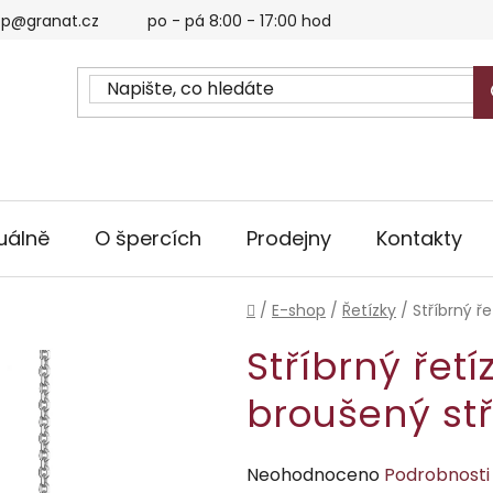
p@granat.cz
po - pá 8:00 - 17:00 hod
uálně
O špercích
Prodejny
Kontakty
Domů
/
E-shop
/
Řetízky
/
Stříbrný ř
Stříbrný řetí
broušený st
Průměrné
Neohodnoceno
Podrobnosti