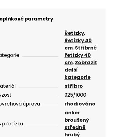
oplňkové parametry
Řetízky
,
Řetízky 40
cm
,
Stříbrné
ategorie
řetízky 40
cm
,
Zobrazit
další
kategorie
ateriál
stříbro
yzost
925/1000
ovrchová úprava
rhodiováno
anker
broušený
yp řetízku
středně
hrubý