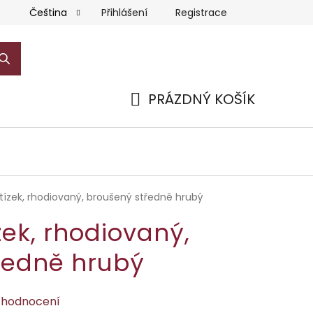
Přihlášení
Registrace
Čeština
PRÁZDNÝ KOŠÍK
NÁKUPNÍ
KOŠÍK
etízek, rhodiovaný, broušený středně hrubý
zek, rhodiovaný,
ředně hrubý
 hodnocení