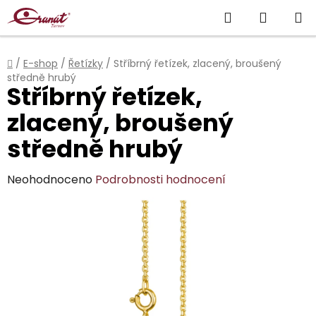
Přejít
Hledat
NÁKUP
na
obsah
KOŠÍK
Domů
/
E-shop
/
Řetízky
/
Stříbrný řetízek, zlacený, broušený
středně hrubý
Stříbrný řetízek,
zlacený, broušený
středně hrubý
Průměrné
Neohodnoceno
Podrobnosti hodnocení
hodnocení
produktu
je
0,0
z
5
hvězdiček.