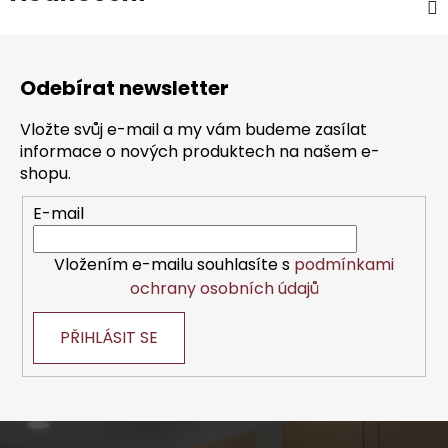
Z
á
Odebírat newsletter
p
a
Vložte svůj e-mail a my vám budeme zasílat
t
informace o nových produktech na našem e-
í
shopu.
E-mail
Vložením e-mailu souhlasíte s
podmínkami
ochrany osobních údajů
PŘIHLÁSIT SE