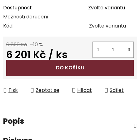
Dostupnost
Zvolte variantu
Možnosti doručení
Kód:
Zvolte variantu
6 890 Kč
–10 %
6 201 Kč
/ ks
Měrná cena:
DO KOŠÍKU
Tisk
Zeptat se
Hlídat
Sdílet
Popis