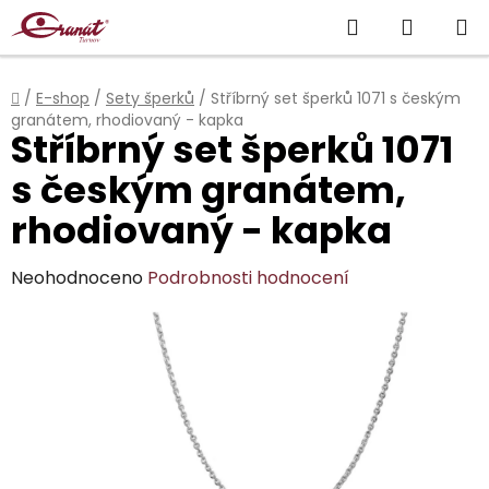
Přejít
Hledat
NÁKUP
na
obsah
KOŠÍK
Domů
/
E-shop
/
Sety šperků
/
Stříbrný set šperků 1071 s českým
granátem, rhodiovaný - kapka
Stříbrný set šperků 1071
s českým granátem,
rhodiovaný - kapka
Průměrné
Neohodnoceno
Podrobnosti hodnocení
hodnocení
produktu
je
0,0
z
5
hvězdiček.