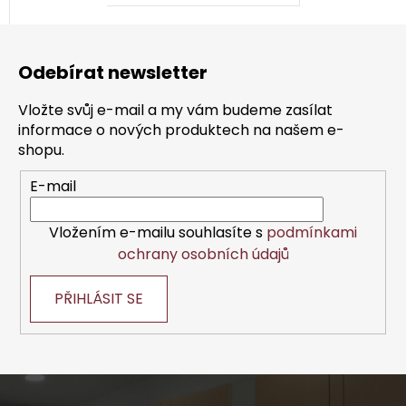
Z
á
Odebírat newsletter
p
a
Vložte svůj e-mail a my vám budeme zasílat
t
informace o nových produktech na našem e-
í
shopu.
E-mail
Vložením e-mailu souhlasíte s
podmínkami
ochrany osobních údajů
PŘIHLÁSIT SE