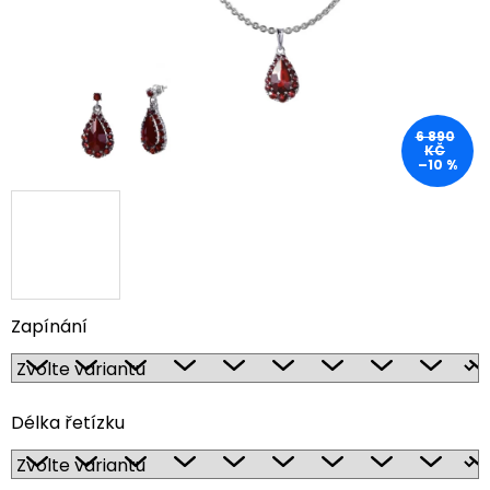
6 890
KČ
–10 %
Zapínání
Délka řetízku