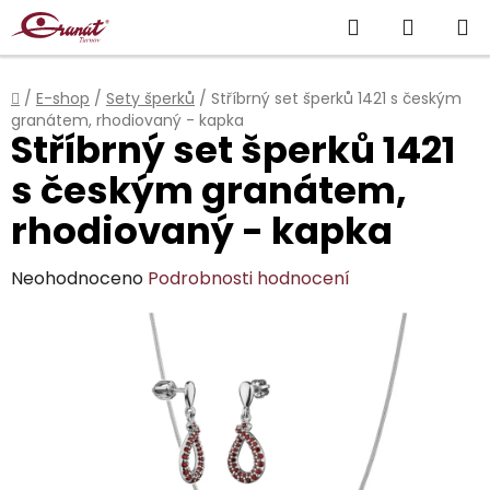
Přejít
Hledat
NÁKUP
na
obsah
KOŠÍK
Domů
/
E-shop
/
Sety šperků
/
Stříbrný set šperků 1421 s českým
granátem, rhodiovaný - kapka
Stříbrný set šperků 1421
s českým granátem,
rhodiovaný - kapka
Průměrné
Neohodnoceno
Podrobnosti hodnocení
hodnocení
produktu
je
0,0
z
5
hvězdiček.