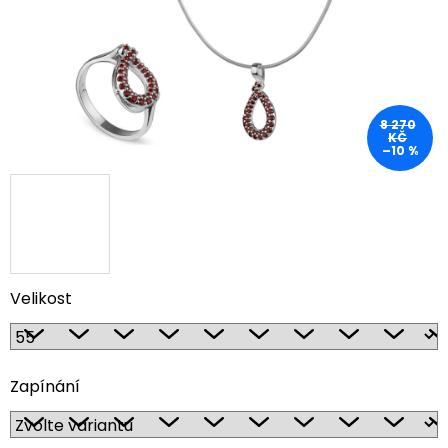
8 270
KČ
–10 %
Velikost
Zapínání