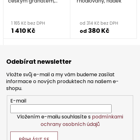
českým granátem,
rhodiovaný, hádek
rhodiovaný - kapka
Průměrné
hodnocení
1 165 Kč bez DPH
od 314 Kč bez DPH
1 410 Kč
380 Kč
produktu
od
je
Z
5,0
á
z
Odebírat newsletter
p
5
a
hvězdiček.
Vložte svůj e-mail a my vám budeme zasílat
t
informace o nových produktech na našem e-
í
shopu.
E-mail
Vložením e-mailu souhlasíte s
podmínkami
ochrany osobních údajů
PŘIHLÁSIT SE