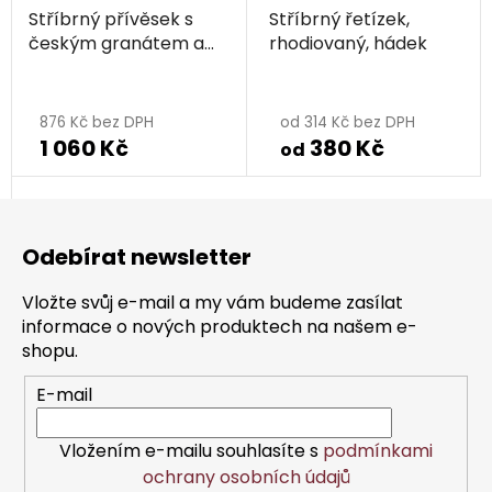
Stříbrný přívěsek s
Stříbrný řetízek,
českým granátem a
rhodiovaný, hádek
perlou, rhodiovaný -
Průměrné
kruh
hodnocení
876 Kč bez DPH
od 314 Kč bez DPH
1 060 Kč
380 Kč
produktu
od
je
Z
5,0
á
z
Odebírat newsletter
p
5
a
hvězdiček.
Vložte svůj e-mail a my vám budeme zasílat
t
informace o nových produktech na našem e-
í
shopu.
E-mail
Vložením e-mailu souhlasíte s
podmínkami
ochrany osobních údajů