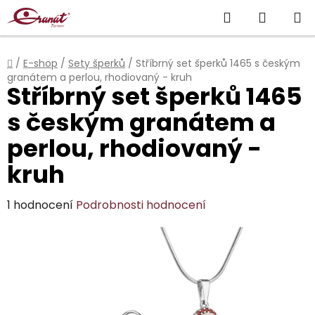
Přejít
Hledat
NÁKUP
na
obsah
KOŠÍK
Domů
/
E-shop
/
Sety šperků
/
Stříbrný set šperků 1465 s českým
granátem a perlou, rhodiovaný - kruh
Stříbrný set šperků 1465
s českým granátem a
perlou, rhodiovaný -
kruh
Průměrné
1 hodnocení
Podrobnosti hodnocení
hodnocení
produktu
je
5,0
z