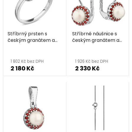
Stříbrný prsten s
Stříbrné náušnice s
českým granátem a
českým granátem a
perlou, rhodiovaný -
perlou, rhodiované -
Průměrné
kruh
kruh
hodnocení
1 802 Kč bez DPH
1 926 Kč bez DPH
2 180 Kč
2 330 Kč
produktu
je
5,0
z
5
hvězdiček.