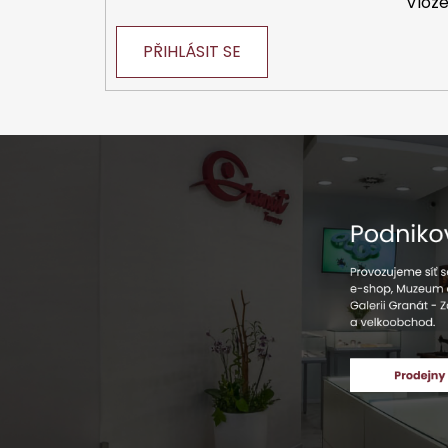
Vlože
PŘIHLÁSIT SE