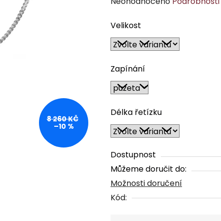
Průměrné
Neohodnoceno
Podrobnosti
hodnocení
Velikost
produktu
je
0,0
z
Zapínání
5
hvězdiček.
Délka řetízku
8 260 KČ
–10 %
Dostupnost
Můžeme doručit do:
Možnosti doručení
Kód: