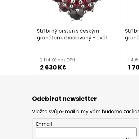
Stříbrný prsten s českým
Stříb
granátem, rhodiovaný - ovál
graná
2 174 Kč bez DPH
1 40
2 630 Kč
1 7
Z
á
Odebírat newsletter
p
a
Vložte svůj e-mail a my vám budeme zasíl
t
E-mail
í