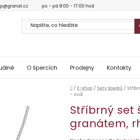
p@granat.cz
po - pá 8:00 - 17:00 hod
uálně
O špercích
Prodejny
Kontakty
Domů
/
E-shop
/
Sety šperků
/
Stříb
- ovál
Stříbrný set
granátem, r