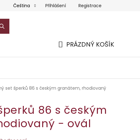
Přihlášení
Registrace
Čeština
PRÁZDNÝ KOŠÍK
NÁKUPNÍ
KOŠÍK
rný set šperků 86 s českým granátem, rhodiovaný
 šperků 86 s českým
hodiovaný - ovál