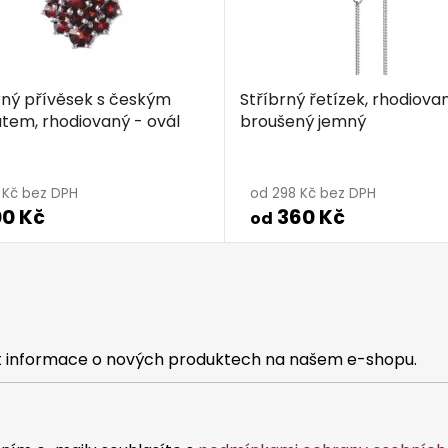
rný přívěsek s českým
Stříbrný řetízek, rhodiovan
tem, rhodiovaný - ovál
broušený jemný
5 Kč bez DPH
od 298 Kč bez DPH
00 Kč
360 Kč
od
at informace o nových produktech na našem e-shopu.