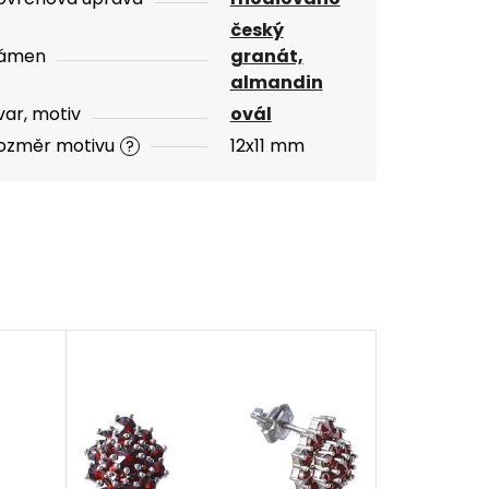
český
ámen
granát,
almandin
var, motiv
ovál
ozměr motivu
12x11 mm
?