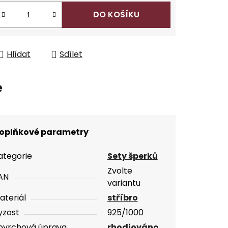
DO KOŠÍKU
Hlídat
Sdílet
e
oplňkové parametry
ategorie
Sety šperků
Zvolte
AN
variantu
ateriál
stříbro
yzost
925/1000
ovrchová úprava
rhodiováno