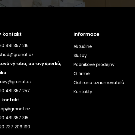
ý kontakt
Informace
0 481 357 216
Aktuálně
chod@granat.cz
Služby
ová výroba, opravy šperků,
Podnikové prodejny
ika
O firmě
ravy@granat.cz
Ochrana oznamovatelů
20 481 357 257
Kontakty
 kontakt
hop@granat.cz
0 481 357 315
20 737 206 190