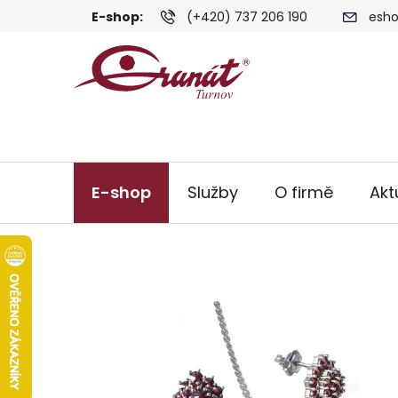
Přejít
E-shop:
(+420) 737 206 190
esho
na
obsah
E-shop
Služby
O firmě
Akt