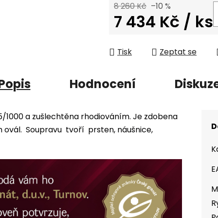
8 260 Kč
–10 %
7 434 Kč
/ ks
Měrná cena:
Tisk
Zeptat se
Popis
Hodnocení
Diskuz
25/1000 a zušlechtěna rhodiováním. Je zdobena
D
vál. Soupravu tvoří prsten, náušnice,
K
E
M
R
P