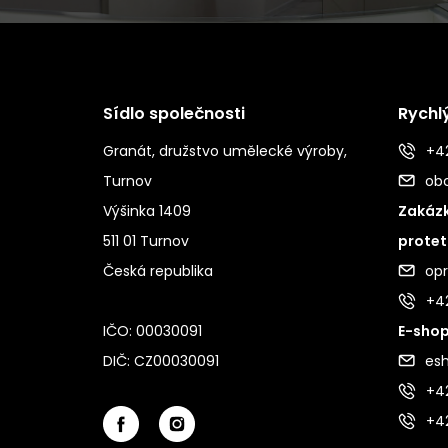
Sídlo společnosti
Rychl
Granát, družstvo umělecké výroby,
+42
Turnov
ob
Výšinka 1409
Zakázk
511 01 Turnov
protet
Česká republika
op
+4
IČO: 00030091
E-shop
DIČ: CZ00030091
es
+42
+4