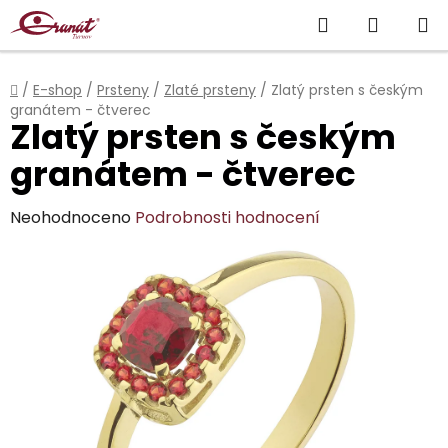
Přejít
Hledat
NÁKUP
na
obsah
KOŠÍK
Domů
/
E-shop
/
Prsteny
/
Zlaté prsteny
/
Zlatý prsten s českým
granátem - čtverec
Zlatý prsten s českým
granátem - čtverec
Průměrné
Neohodnoceno
Podrobnosti hodnocení
hodnocení
produktu
je
0,0
z
5
hvězdiček.