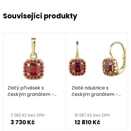
Související produkty
Zlatý přívěsek s
Zlaté náušnice s
českým granátem -
českým granátem -
čtverec
čtverec
3 083 Kč bez DPH
10 587 Kč bez DPH
3 730 Kč
12 810 Kč