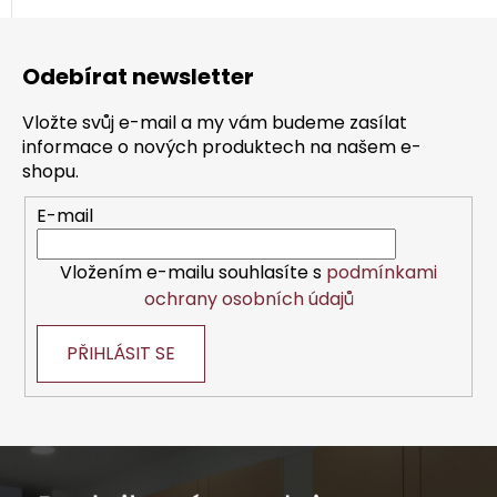
Z
á
Odebírat newsletter
p
a
Vložte svůj e-mail a my vám budeme zasílat
t
informace o nových produktech na našem e-
í
shopu.
E-mail
Vložením e-mailu souhlasíte s
podmínkami
ochrany osobních údajů
PŘIHLÁSIT SE