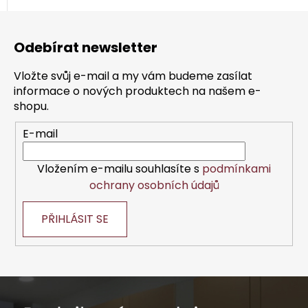
Z
5,0
5,0
á
z
z
Odebírat newsletter
p
5
5
a
hvězdiček.
hvězdiček.
Vložte svůj e-mail a my vám budeme zasílat
t
informace o nových produktech na našem e-
í
shopu.
E-mail
Vložením e-mailu souhlasíte s
podmínkami
ochrany osobních údajů
PŘIHLÁSIT SE