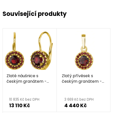
Související produkty
Zlaté náušnice s
Zlatý přívěsek s
českým granátem -
českým granátem -
kruh
kruh
Průměrné
Průměrné
hodnocení
hodnocení
10 835 Kč bez DPH
3 669 Kč bez DPH
13 110 Kč
4 440 Kč
produktu
produktu
je
je