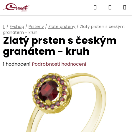
Přejít
Hledat
NÁKUP
na
obsah
KOŠÍK
Domů
/
E-shop
/
Prsteny
/
Zlaté prsteny
/
Zlatý prsten s českým
granátem - kruh
Zlatý prsten s českým
granátem - kruh
Průměrné
1 hodnocení
Podrobnosti hodnocení
hodnocení
produktu
je
5,0
z
5
hvězdiček.