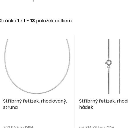
Stránka
1
z
1
-
13
položek celkem
V
ý
p
i
s
p
r
o
d
Stříbrný řetízek, rhodiovaný,
Stříbrný řetízek, rhod
u
struna
hádek
k
t
Průměrné
ů
hodnocení
702 Kč bez DPH
od 314 Kč bez DPH