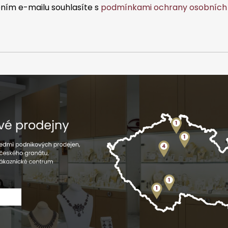
v
ním e-mailu souhlasíte s
podmínkami ochrany osobních 
k
y
v
ý
p
i
s
u