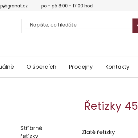
p@granat.cz
po - pá 8:00 - 17:00 hod
uálně
O špercích
Prodejny
Kontakty
Řetízky 4
Stříbrné
Zlaté řetízky
řetízky