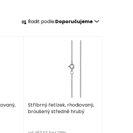
Ř
Řadit podle:
Doporučujeme
a
z
e
n
í
p
r
o
d
u
k
iovaný,
Stříbrný řetízek, rhodiovaný,
t
broušený středně hrubý
ů
od 463 Kč bez DPH