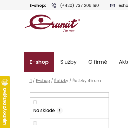
Přejít
E-shop:
(+420) 737 206 190
esho
na
obsah
E-shop
Služby
O firmě
Akt
Domů
/
E-shop
/
Řetízky
/
Řetízky 45 cm
P
o
s
Na skladě
t
8
r
a