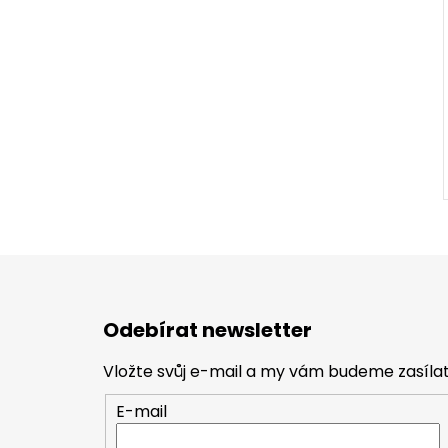
Z
á
Odebírat newsletter
p
a
Vložte svůj e-mail a my vám budeme zasíl
t
E-mail
í