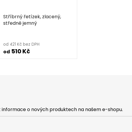
Stříbrný řetízek, zlacený,
středně jemný
od 421 Kč bez DPH
510 Kč
od
O
v
l
á
d
a
c
at informace o nových produktech na našem e-shopu.
í
p
r