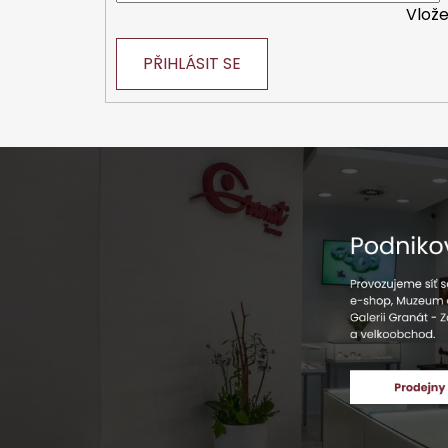
Vlože
PŘIHLÁSIT SE