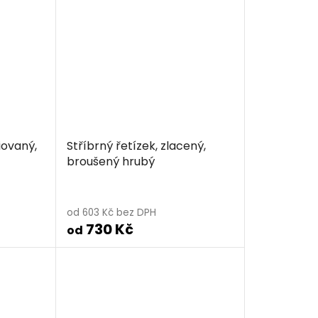
iovaný,
Stříbrný řetízek, zlacený,
broušený hrubý
od 603 Kč bez DPH
730 Kč
od