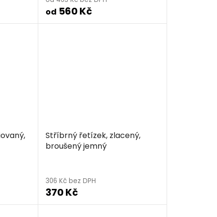
560 Kč
od
iovaný,
Stříbrný řetízek, zlacený,
broušený jemný
306 Kč bez DPH
370 Kč