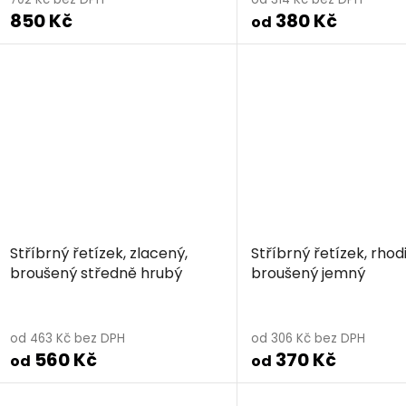
850 Kč
380 Kč
produktu
od
je
5,0
z
5
hvězdiček.
Stříbrný řetízek, zlacený,
Stříbrný řetízek, rhod
broušený středně hrubý
broušený jemný
od 463 Kč bez DPH
od 306 Kč bez DPH
560 Kč
370 Kč
od
od