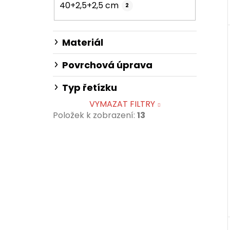
40+2,5+2,5 cm
2
Materiál
Povrchová úprava
Typ řetízku
VYMAZAT FILTRY
Položek k zobrazení:
13