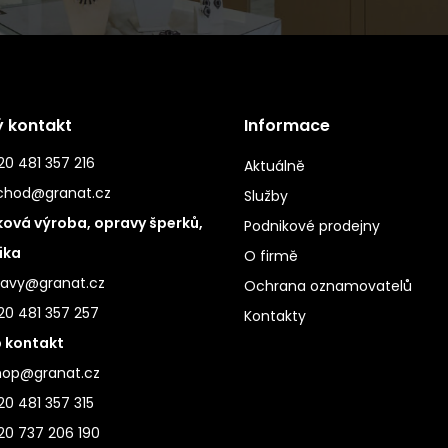
ý kontakt
Informace
0 481 357 216
Aktuálně
chod@granat.cz
Služby
ová výroba, opravy šperků,
Podnikové prodejny
ika
O firmě
ravy@granat.cz
Ochrana oznamovatelů
20 481 357 257
Kontakty
 kontakt
hop@granat.cz
0 481 357 315
20 737 206 190