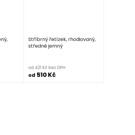
ený,
Stříbrný řetízek, rhodiovaný,
středně jemný
od 421 Kč bez DPH
510 Kč
od