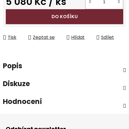
5 080 Kč
/ ks
Měrná cena:
DO KOŠÍKU
Tisk
Zeptat se
Hlídat
Sdílet
Popis
Diskuze
Hodnocení
Z
á