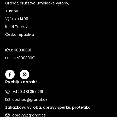
Granát, družstvo umělecké výroby,
Turnov
Výšinka 1409
511 01 Turnov
Česká republika
IČO: 00030091
DIČ: CZ00030091
Rychlý kontakt
+420 481 357 216
obchod@granat.cz
Zakázková výroba, opravy šperků, protetika
opravy@granat.cz