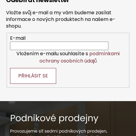
Odebírat newsletter
p
a
Vložte svůj e-mail a my vám budeme zasílat
t
informace o nových produktech na našem e-
í
shopu.
E-mail
Vložením e-mailu souhlasíte s
podmínkami
ochrany osobních údajů
PŘIHLÁSIT SE