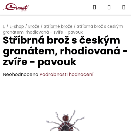
Přejít
Hledat
NÁKUP
na
obsah
KOŠÍK
Domů
/
E-shop
/
Brože
/
Stříbrné brože
/
Stříbrná brož s českým
granátem, rhodiovaná - zvíře - pavouk
Stříbrná brož s českým
granátem, rhodiovaná -
zvíře - pavouk
Průměrné
Neohodnoceno
Podrobnosti hodnocení
hodnocení
produktu
je
0,0
z
5
hvězdiček.