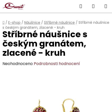
Přejít
Hledat
NÁKUP
na
obsah
KOŠÍK
Domů
/
E-shop
/
Náušnice
/
Stříbrné náušnice
/
Stříbrné náušnice
s českým granátem, zlacené - kruh
Stříbrné náušnice s
českým granátem,
zlacené - kruh
Průměrné
Neohodnoceno
Podrobnosti hodnocení
hodnocení
produktu
je
0,0
z
5
hvězdiček.