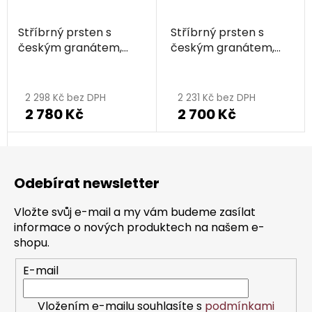
Stříbrný prsten s
Stříbrný prsten s
českým granátem,
českým granátem,
zlacený - kruh
zlacený - kruh
2 298 Kč bez DPH
2 231 Kč bez DPH
2 780 Kč
2 700 Kč
Z
á
Odebírat newsletter
p
a
Vložte svůj e-mail a my vám budeme zasílat
t
informace o nových produktech na našem e-
í
shopu.
E-mail
Vložením e-mailu souhlasíte s
podmínkami