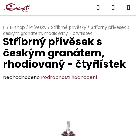
Přejít
Hledat
NÁKUP
na
obsah
KOŠÍK
Domů
/
E-shop
/
Přívěsky
/
Stříbrné přívěsky
/
Stříbrný přívěsek s
českým granátem, rhodiovaný - čtyřlístek
Stříbrný přívěsek s
českým granátem,
rhodiovaný - čtyřlístek
Průměrné
Neohodnoceno
Podrobnosti hodnocení
hodnocení
produktu
je
0,0
z
5
hvězdiček.