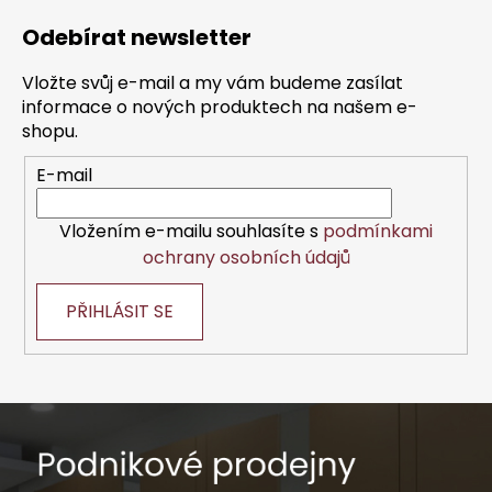
á
Odebírat newsletter
p
a
Vložte svůj e-mail a my vám budeme zasílat
t
informace o nových produktech na našem e-
í
shopu.
E-mail
Vložením e-mailu souhlasíte s
podmínkami
ochrany osobních údajů
PŘIHLÁSIT SE