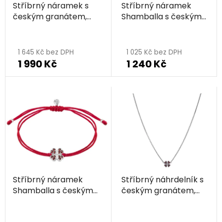
Stříbrný náramek s
Stříbrný náramek
českým granátem,
Shamballa s českým
rhodiovaný -
granátem, rhodiovaný
čtyřlístek
- čtyřlístek
1 645 Kč bez DPH
1 025 Kč bez DPH
1 990 Kč
1 240 Kč
Stříbrný náramek
Stříbrný náhrdelník s
Shamballa s českým
českým granátem,
granátem, rhodiovaný
rhodiovaný -
- čtyřlístek
čtyřlístek