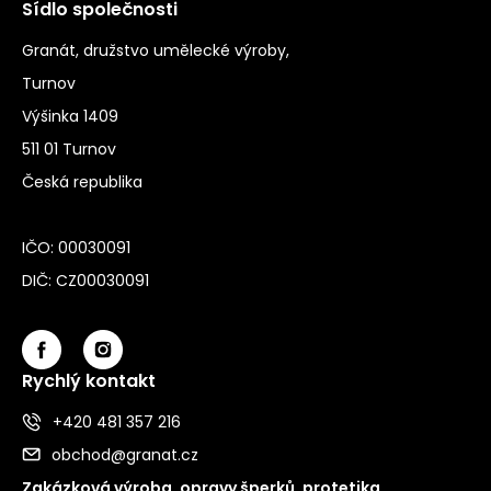
Sídlo společnosti
Granát, družstvo umělecké výroby,
Turnov
Výšinka 1409
511 01 Turnov
Česká republika
IČO: 00030091
DIČ: CZ00030091
Rychlý kontakt
+420 481 357 216
obchod@granat.cz
Zakázková výroba, opravy šperků, protetika