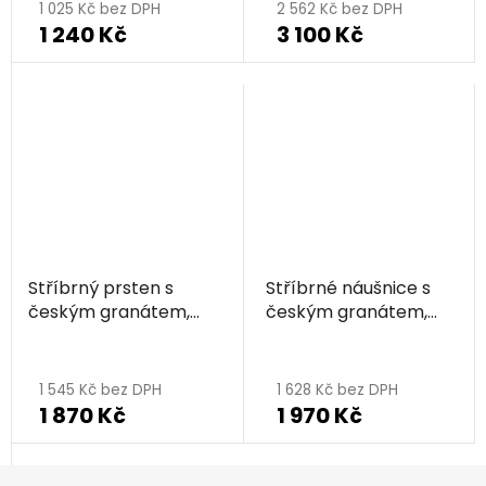
1 025 Kč bez DPH
2 562 Kč bez DPH
1 240 Kč
3 100 Kč
Stříbrný prsten s
Stříbrné náušnice s
českým granátem,
českým granátem,
rhodiovaný -
rhodiované -
čtyřlístek
čtyřlístek
1 545 Kč bez DPH
1 628 Kč bez DPH
1 870 Kč
1 970 Kč
Z