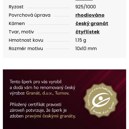
Ryzost
925/1000
Povrchová úprava
rhodiováno
Kámen
český granát
Tvar, motiv
čtyřlístek
Hmotnost kovu
1.15 g
Rozměr motivu
10x10 mm