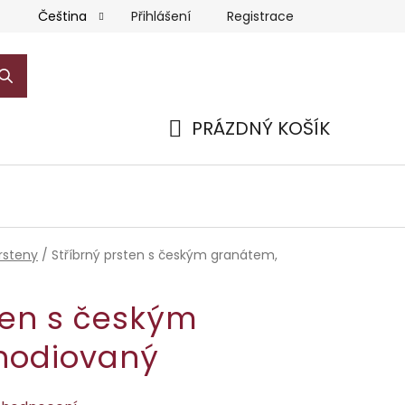
Přihlášení
Registrace
Čeština
PRÁZDNÝ KOŠÍK
NÁKUPNÍ
KOŠÍK
rsteny
/
Stříbrný prsten s českým granátem,
ten s českým
hodiovaný