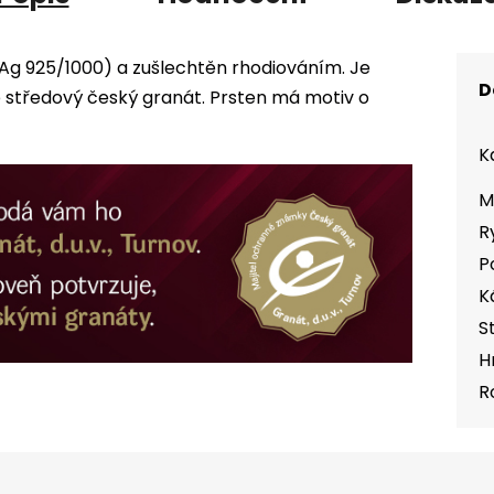
(Ag 925/1000) a zušlechtěn rhodiováním. Je
D
středový český granát. Prsten má motiv o
K
M
R
P
K
S
H
R