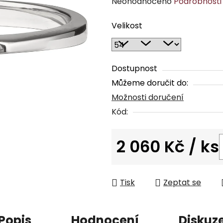
Průměrné
Neohodnoceno
Podrobnosti
hodnocení
Velikost
produktu
je
0,0
z
Dostupnost
5
Můžeme doručit do:
hvězdiček.
Možnosti doručení
Kód:
2 060 Kč
/ ks
Měrná cena:
Tisk
Zeptat se
Popis
Hodnocení
Diskuz