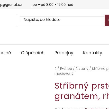
p@granat.cz
po - pá 8:00 - 17:00 hod
uálně
O špercích
Prodejny
Kontakty
Domů
/
E-shop
/
Prsteny
/
Stříbrné p
rhodiovaný
Stříbrný prs
granátem, r