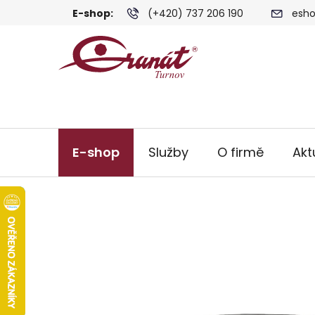
Přejít
E-shop:
(+420) 737 206 190
esho
na
obsah
E-shop
Služby
O firmě
Akt