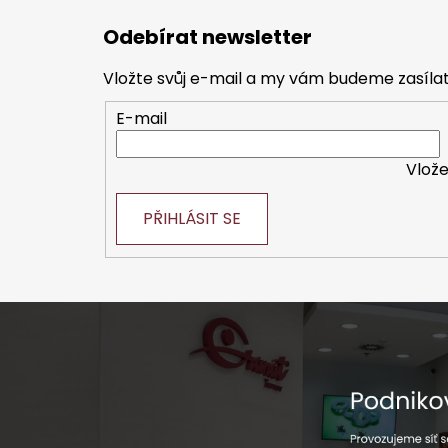
á
Odebírat newsletter
p
a
Vložte svůj e-mail a my vám budeme zasíl
t
E-mail
í
Vlože
PŘIHLÁSIT SE