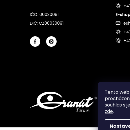
+4
IČO: 00030091
E-shop
DIČ: CZ00030091
es
+42
+4
Tento web 
procházení
souhlas s j
zde
.
Nastave