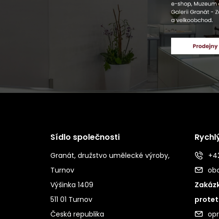
Sídlo společnosti
Rychl
Granát, družstvo umělecké výroby,
+42
Turnov
ob
Výšinka 1409
Zakázk
511 01 Turnov
protet
Česká republika
op