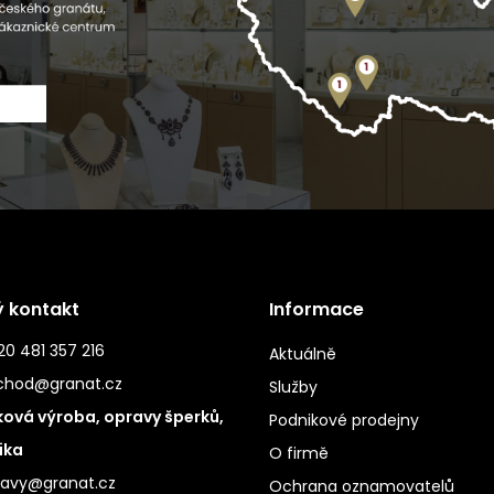
ý kontakt
Informace
0 481 357 216
Aktuálně
chod@granat.cz
Služby
ová výroba, opravy šperků,
Podnikové prodejny
ika
O firmě
ravy@granat.cz
Ochrana oznamovatelů