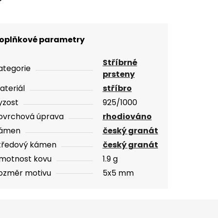
oplňkové parametry
Stříbrné
ategorie
prsteny
ateriál
stříbro
yzost
925/1000
ovrchová úprava
rhodiováno
ámen
český granát
tředový kámen
český granát
motnost kovu
1.9 g
ozměr motivu
5x5 mm