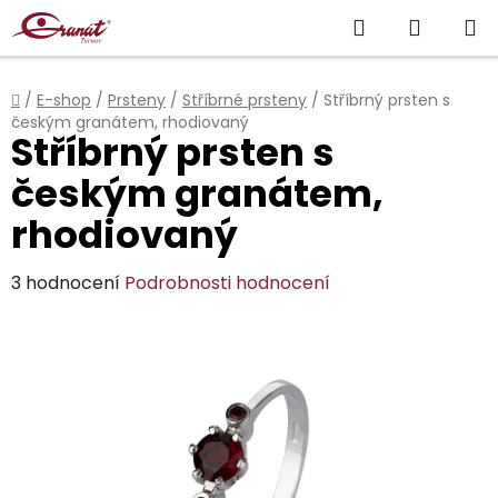
Přejít
Hledat
NÁKUP
na
obsah
KOŠÍK
Domů
/
E-shop
/
Prsteny
/
Stříbrné prsteny
/
Stříbrný prsten s
českým granátem, rhodiovaný
Stříbrný prsten s
českým granátem,
rhodiovaný
Průměrné
3 hodnocení
Podrobnosti hodnocení
hodnocení
produktu
je
4,3
z
5
hvězdiček.