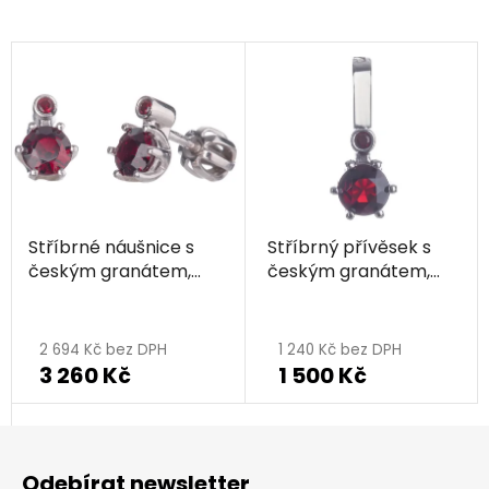
Stříbrné náušnice s
Stříbrný přívěsek s
českým granátem,
českým granátem,
rhodiované
rhodiovaný
2 694 Kč bez DPH
1 240 Kč bez DPH
3 260 Kč
1 500 Kč
Z
á
Odebírat newsletter