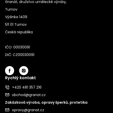
Granát, družstvo umělecké výroby,
Turnov
Výšinka 1409
511 01 Turnov
Česká republika
IČO: 00030091
DIČ: CZ00030091
Rychlý kontakt
+420 481 357 216
obchod@granat.cz
Zakázková výroba, opravy šperků, protetika
opravy@granat.cz