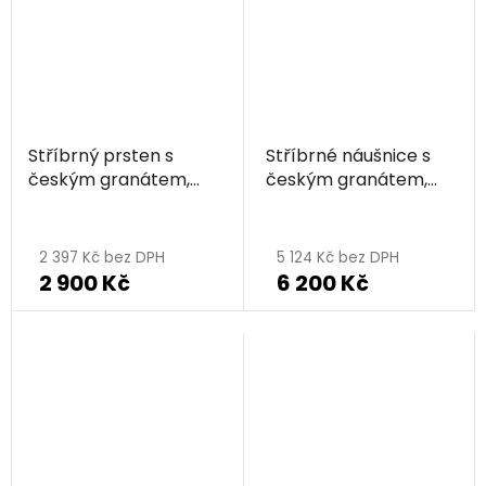
5
5
hvězdiček.
hvězdiček.
Stříbrný prsten s
Stříbrné náušnice s
českým granátem,
českým granátem,
rhodiovaný
rhodiované
Průměrné
hodnocení
2 397 Kč bez DPH
5 124 Kč bez DPH
2 900 Kč
6 200 Kč
produktu
je
5,0
z
5
hvězdiček.