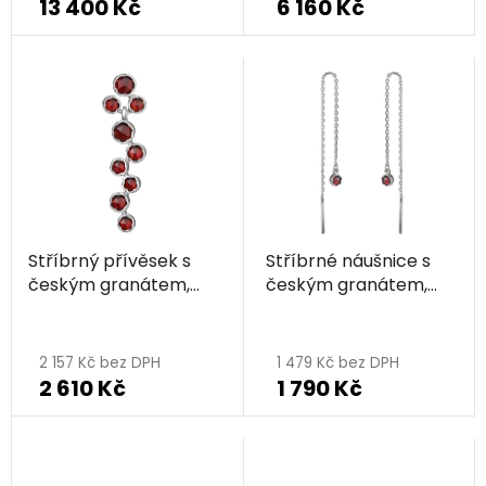
13 400 Kč
6 160 Kč
Stříbrný přívěsek s
Stříbrné náušnice s
českým granátem,
českým granátem,
rhodiovaný
rhodiované
Průměrné
Průměrné
hodnocení
hodnocení
2 157 Kč bez DPH
1 479 Kč bez DPH
2 610 Kč
1 790 Kč
produktu
produktu
je
je
5,0
5,0
z
z