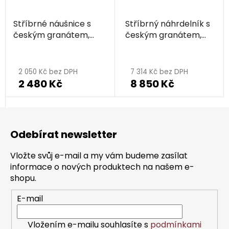
Stříbrné náušnice s
Stříbrný náhrdelník s
českým granátem,
českým granátem,
rhodiované
rhodiovaný
Průměrné
hodnocení
2 050 Kč bez DPH
7 314 Kč bez DPH
2 480 Kč
8 850 Kč
produktu
je
Z
5,0
á
z
Odebírat newsletter
p
5
a
hvězdiček.
Vložte svůj e-mail a my vám budeme zasílat
t
informace o nových produktech na našem e-
í
shopu.
E-mail
Vložením e-mailu souhlasíte s
podmínkami