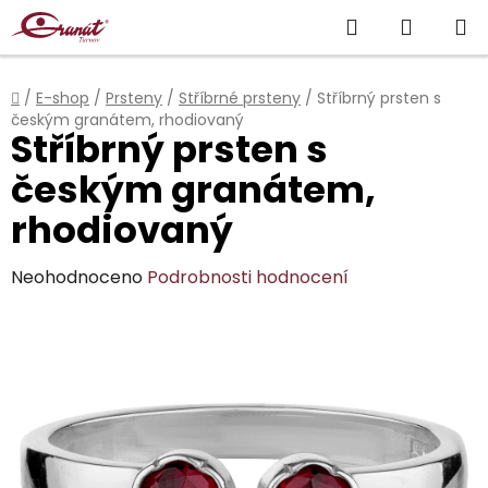
Přejít
Hledat
NÁKUP
na
obsah
KOŠÍK
Domů
/
E-shop
/
Prsteny
/
Stříbrné prsteny
/
Stříbrný prsten s
českým granátem, rhodiovaný
Stříbrný prsten s
českým granátem,
rhodiovaný
Průměrné
Neohodnoceno
Podrobnosti hodnocení
hodnocení
produktu
je
0,0
z
5
hvězdiček.