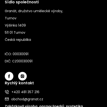
Sídlo společnosti
Granát, družstvo umělecké výroby,
Turnov
Výšinka 1409
511 01 Turnov
Česká republika
IČO: 00030091
DIČ: CZ00030091
Rychlý kontakt
+420 481 357 216
obchod@granat.cz
Zakázková výroba, opravy šperků, protetika