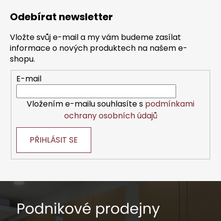
á
Odebírat newsletter
p
a
Vložte svůj e-mail a my vám budeme zasílat
t
informace o nových produktech na našem e-
í
shopu.
E-mail
Vložením e-mailu souhlasíte s
podmínkami
ochrany osobních údajů
PŘIHLÁSIT SE