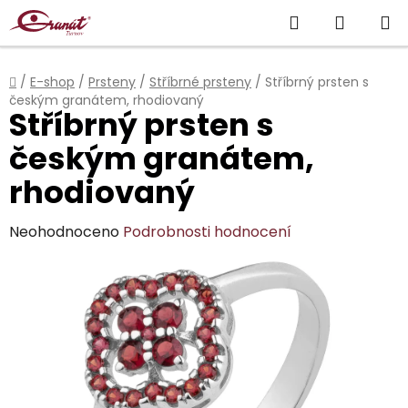
Přejít
Hledat
NÁKUP
na
obsah
KOŠÍK
Domů
/
E-shop
/
Prsteny
/
Stříbrné prsteny
/
Stříbrný prsten s
českým granátem, rhodiovaný
Stříbrný prsten s
českým granátem,
rhodiovaný
Průměrné
Neohodnoceno
Podrobnosti hodnocení
hodnocení
produktu
je
0,0
z
5
hvězdiček.