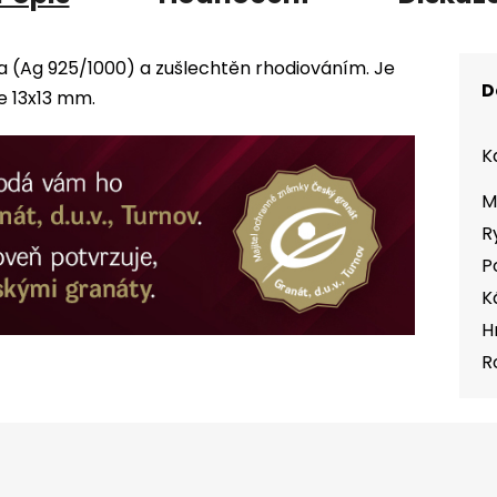
ra (Ag 925/1000) a zušlechtěn rhodiováním. Je
D
 13x13 mm.
K
M
R
P
K
H
R