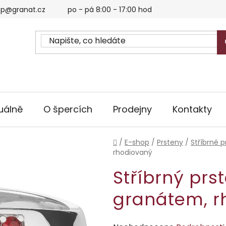
p@granat.cz
po - pá 8:00 - 17:00 hod
uálně
O špercích
Prodejny
Kontakty
Domů
/
E-shop
/
Prsteny
/
Stříbrné p
rhodiovaný
Stříbrný prs
granátem, r