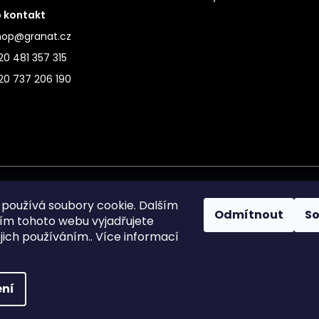
 kontakt
hop@granat.cz
0 481 357 315
20 737 206 190
používá soubory cookie. Dalším
Odmítnout
S
m tohoto webu vyjadřujete
ejich používáním.. Více informací
ní
ráva vyhrazena.