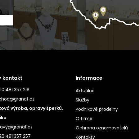
ý kontakt
Informace
0 481 357 216
Aktuálně
chod@granat.cz
Služby
ová výroba, opravy šperků,
Podnikové prodejny
ika
O firmě
ravy@granat.cz
Ochrana oznamovatelů
20 481 357 257
Kontakty