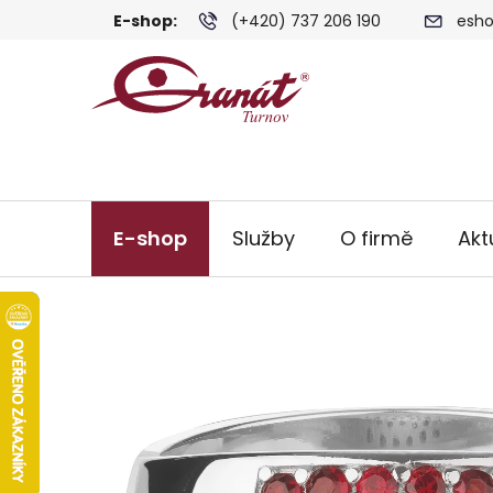
Přejít
E-shop:
(+420) 737 206 190
esho
na
obsah
E-shop
Služby
O firmě
Akt