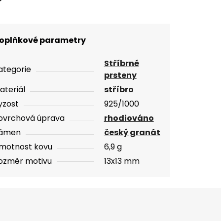
oplňkové parametry
Stříbrné
ategorie
prsteny
ateriál
stříbro
yzost
925/1000
ovrchová úprava
rhodiováno
ámen
český granát
motnost kovu
6,9 g
ozměr motivu
13x13 mm