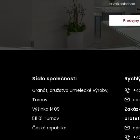
Sídlo společnosti
Rychl
Granát, družstvo umělecké výroby,
+42
Turnov
ob
Výšinka 1409
Zakázk
511 01 Turnov
protet
Česká republika
op
+4