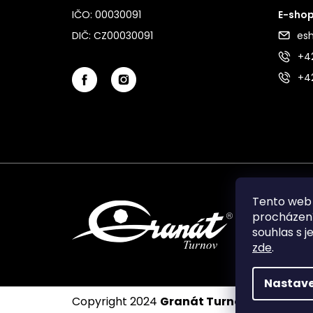
IČO: 00030091
E-shop
DIČ: CZ00030091
es
+42
+4
Tento web 
procházení
souhlas s j
zde
.
Nastave
Copyright 2024
Granát Turnov
. Všechna p