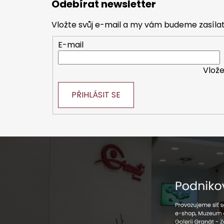
Odebírat newsletter
p
a
Vložte svůj e-mail a my vám budeme zasíl
t
E-mail
í
Vlože
PŘIHLÁSIT SE