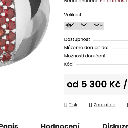
Průměrné
Neohodnoceno
Podrobnosti
hodnocení
Velikost
produktu
je
0,0
z
Dostupnost
5
Můžeme doručit do:
hvězdiček.
Možnosti doručení
Kód:
od
5 300 Kč
/
Měrná cena:
Tisk
Zeptat se
Popis
Hodnocení
Diskuz