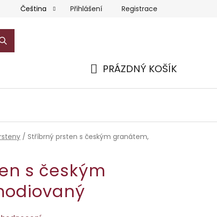
Přihlášení
Registrace
Čeština
PRÁZDNÝ KOŠÍK
NÁKUPNÍ
KOŠÍK
rsteny
/
Stříbrný prsten s českým granátem,
ten s českým
hodiovaný