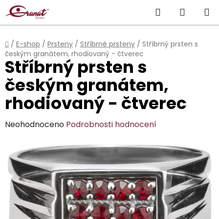
Přejít
Hledat
NÁKUP
na
obsah
KOŠÍK
Domů
/
E-shop
/
Prsteny
/
Stříbrné prsteny
/
Stříbrný prsten s
českým granátem, rhodiovaný - čtverec
Stříbrný prsten s
českým granátem,
rhodiovaný - čtverec
Průměrné
Neohodnoceno
Podrobnosti hodnocení
hodnocení
produktu
je
0,0
z
5
hvězdiček.