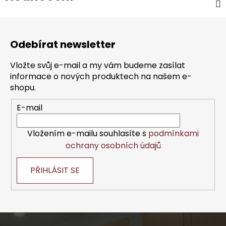
Z
á
Odebírat newsletter
p
a
Vložte svůj e-mail a my vám budeme zasílat
t
informace o nových produktech na našem e-
í
shopu.
E-mail
Vložením e-mailu souhlasíte s
podmínkami
ochrany osobních údajů
PŘIHLÁSIT SE