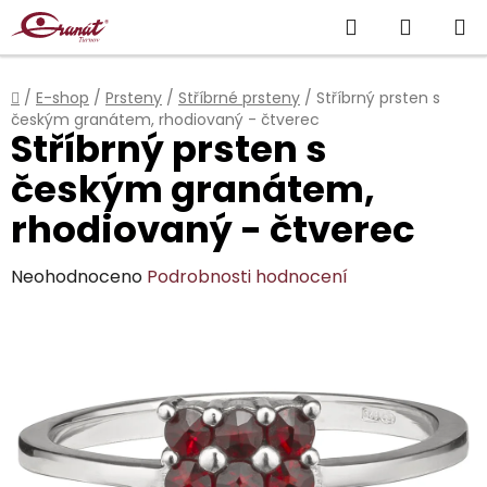
Přejít
Hledat
NÁKUP
na
obsah
KOŠÍK
Domů
/
E-shop
/
Prsteny
/
Stříbrné prsteny
/
Stříbrný prsten s
českým granátem, rhodiovaný - čtverec
Stříbrný prsten s
českým granátem,
rhodiovaný - čtverec
Průměrné
Neohodnoceno
Podrobnosti hodnocení
hodnocení
produktu
je
0,0
z
5
hvězdiček.