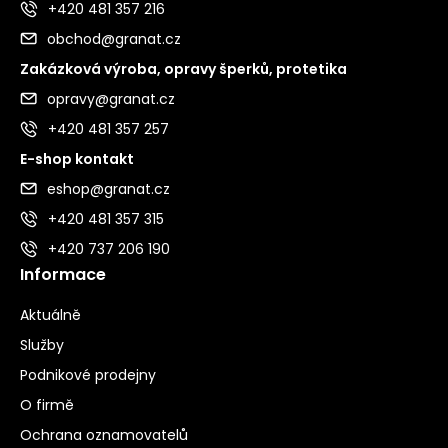
+420 481 357 216
obchod@granat.cz
Zakázková výroba, opravy šperků, protetika
opravy@granat.cz
+420 481 357 257
E-shop kontakt
eshop@granat.cz
+420 481 357 315
+420 737 206 190
Informace
Aktuálně
Služby
Podnikové prodejny
O firmě
Ochrana oznamovatelů