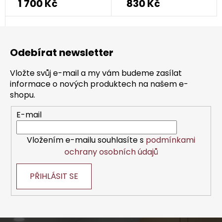
1 700 Kč
830 Kč
Z
á
Odebírat newsletter
p
a
Vložte svůj e-mail a my vám budeme zasílat
t
informace o nových produktech na našem e-
í
shopu.
E-mail
Vložením e-mailu souhlasíte s
podmínkami
ochrany osobních údajů
PŘIHLÁSIT SE