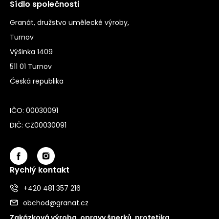
Sídlo společnosti
Granát, družstvo umělecké výroby,
Turnov
Výšinka 1409
511 01 Turnov
Česká republika
IČO: 00030091
DIČ: CZ00030091
Rychlý kontakt
+420 481 357 216
obchod@granat.cz
Zakázková výroba, opravy šperků, protetika