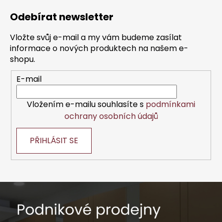
á
Odebírat newsletter
p
a
Vložte svůj e-mail a my vám budeme zasílat
t
informace o nových produktech na našem e-
í
shopu.
E-mail
Vložením e-mailu souhlasíte s
podmínkami
ochrany osobních údajů
PŘIHLÁSIT SE