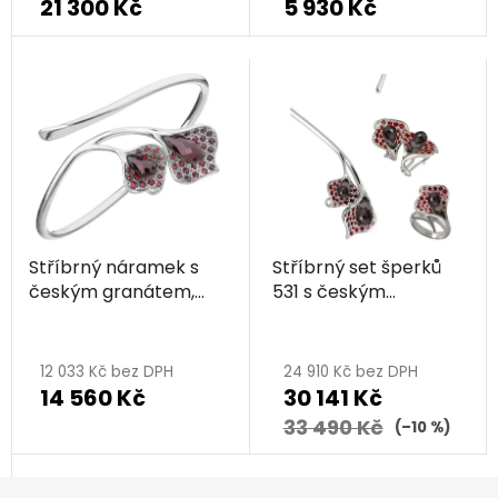
21 300 Kč
5 930 Kč
Stříbrný náramek s
Stříbrný set šperků
českým granátem,
531 s českým
rhodiovaný - kala
granátem, rhodiovaný
- kala
12 033 Kč bez DPH
24 910 Kč bez DPH
14 560 Kč
30 141 Kč
33 490 Kč
(–10 %)
Z