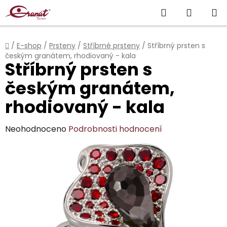
Přejít
Hledat
NÁKUP
na
obsah
KOŠÍK
Domů
/
E-shop
/
Prsteny
/
Stříbrné prsteny
/
Stříbrný prsten s
českým granátem, rhodiovaný - kala
Stříbrný prsten s
českým granátem,
rhodiovaný - kala
Průměrné
Neohodnoceno
Podrobnosti hodnocení
hodnocení
produktu
je
0,0
z
5
hvězdiček.