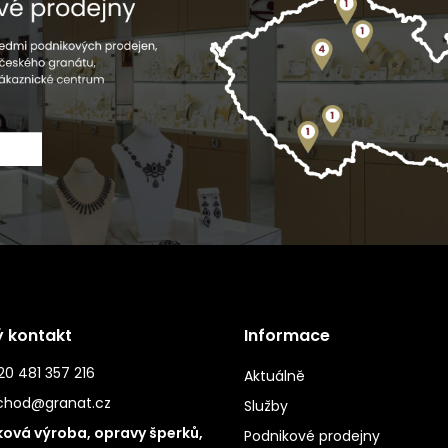
ý kontakt
Informace
0 481 357 216
Aktuálně
chod@granat.cz
Služby
ová výroba, opravy šperků,
Podnikové prodejny