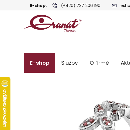
Přejít
E-shop:
(+420) 737 206 190
esho
na
obsah
E-shop
Služby
O firmě
Akt