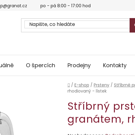
p@granat.cz
po - pá 8:00 - 17:00 hod
uálně
O špercích
Prodejny
Kontakty
Domů
/
E-shop
/
Prsteny
/
Stříbrné p
rhodiovaný - lístek
Stříbrný prs
granátem, rh