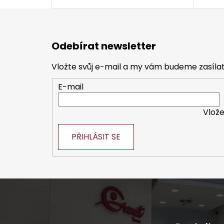
Z
á
Odebírat newsletter
p
a
Vložte svůj e-mail a my vám budeme zasíl
t
E-mail
í
Vlože
PŘIHLÁSIT SE