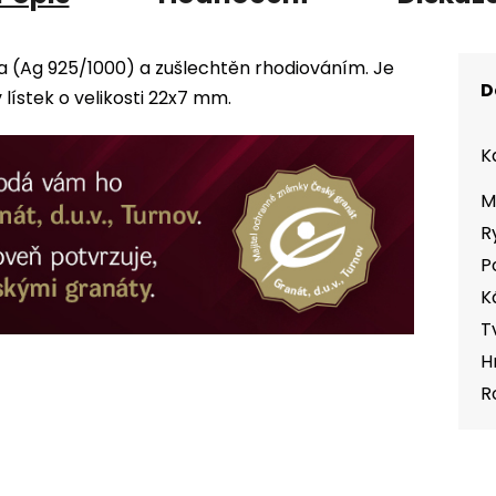
ra (Ag 925/1000) a zušlechtěn rhodiováním. Je
D
ístek o velikosti 22x7 mm.
K
M
R
P
K
T
H
R