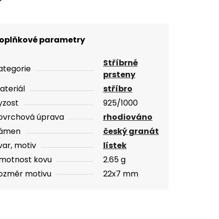
oplňkové parametry
Stříbrné
ategorie
prsteny
ateriál
stříbro
yzost
925/1000
ovrchová úprava
rhodiováno
ámen
český granát
var, motiv
lístek
motnost kovu
2.65 g
ozměr motivu
22x7 mm