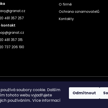
ika
O firmě
ravy@granat.cz
Ochrana oznamovatelů
20 481 357 257
Kontakty
 kontakt
hop@granat.cz
0 481 357 315
20 737 206 190
používá soubory cookie. Dalším
Odmítnout
S
m tohoto webu vyjadřujete
ejich používáním.. Více informací