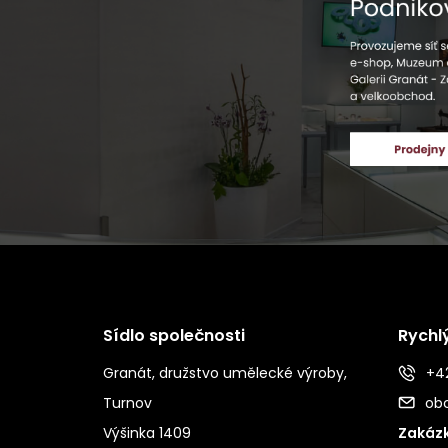
Sídlo společnosti
Rychl
Granát, družstvo umělecké výroby,
+42
Turnov
ob
Výšinka 1409
Zakázk