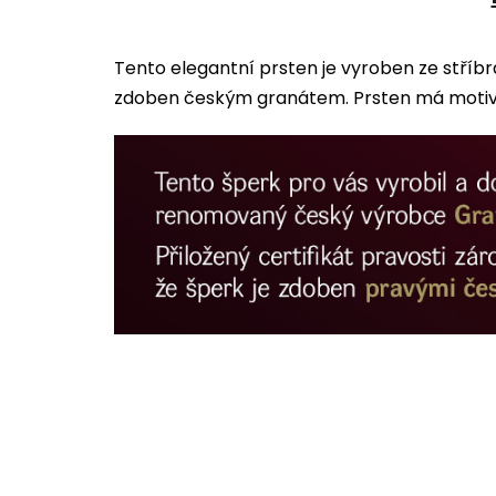
Tento elegantní prsten je vyroben ze stříb
zdoben českým granátem. Prsten má motiv l