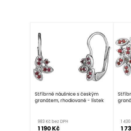
Stříbrné náušnice s českým
Stříb
granátem, rhodiované - lístek
graná
983 Kč bez DPH
1 43
1 190 Kč
1 7