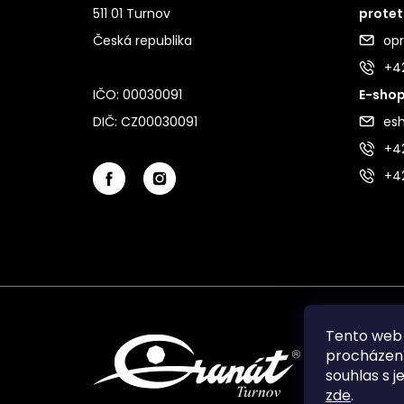
511 01 Turnov
protet
Česká republika
op
+4
IČO: 00030091
E-shop
DIČ: CZ00030091
es
+42
+4
Tento web 
procházení
souhlas s j
zde
.