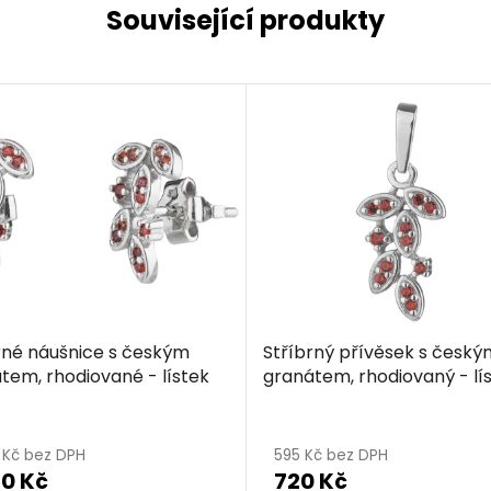
Související produkty
rné náušnice s českým
Stříbrný přívěsek s český
tem, rhodiované - lístek
granátem, rhodiovaný - lí
0 Kč bez DPH
595 Kč bez DPH
30 Kč
720 Kč