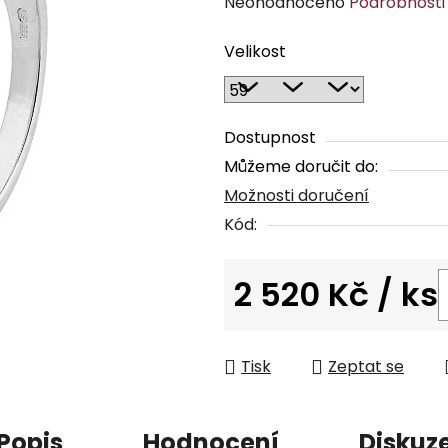
Průměrné
Neohodnoceno
Podrobnosti
hodnocení
Velikost
produktu
je
0,0
z
Dostupnost
5
Můžeme doručit do:
hvězdiček.
Možnosti doručení
Kód:
2 520 Kč
/ ks
Měrná cena:
Tisk
Zeptat se
Popis
Hodnocení
Diskuz