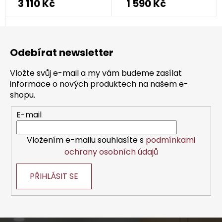
3 110 Kč
1 590 Kč
Z
á
Odebírat newsletter
p
a
Vložte svůj e-mail a my vám budeme zasílat
t
informace o nových produktech na našem e-
í
shopu.
E-mail
Vložením e-mailu souhlasíte s
podmínkami
ochrany osobních údajů
PŘIHLÁSIT SE