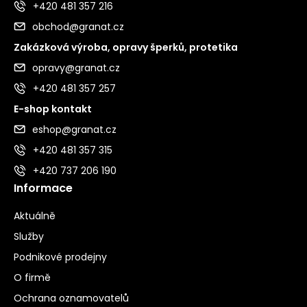
+420 481 357 216
obchod@granat.cz
Zakázková výroba, opravy šperků, protetika
opravy@granat.cz
+420 481 357 257
E-shop kontakt
eshop@granat.cz
+420 481 357 315
+420 737 206 190
Informace
Aktuálně
Služby
Podnikové prodejny
O firmě
Ochrana oznamovatelů