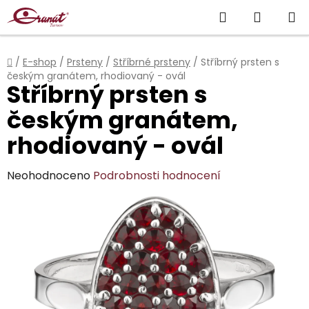
Přejít
Hledat
NÁKUP
na
obsah
KOŠÍK
Domů
/
E-shop
/
Prsteny
/
Stříbrné prsteny
/
Stříbrný prsten s
českým granátem, rhodiovaný - ovál
Stříbrný prsten s
českým granátem,
rhodiovaný - ovál
Průměrné
Neohodnoceno
Podrobnosti hodnocení
hodnocení
produktu
je
0,0
z
5
hvězdiček.