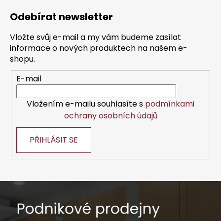
á
Odebírat newsletter
p
a
Vložte svůj e-mail a my vám budeme zasílat
t
informace o nových produktech na našem e-
í
shopu.
E-mail
Vložením e-mailu souhlasíte s
podmínkami
ochrany osobních údajů
PŘIHLÁSIT SE