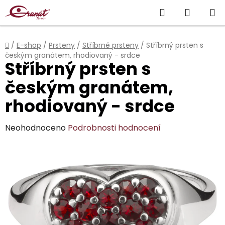
Přejít
Hledat
NÁKUP
na
obsah
KOŠÍK
Domů
/
E-shop
/
Prsteny
/
Stříbrné prsteny
/
Stříbrný prsten s
českým granátem, rhodiovaný - srdce
Stříbrný prsten s
českým granátem,
rhodiovaný - srdce
Průměrné
Neohodnoceno
Podrobnosti hodnocení
hodnocení
produktu
je
0,0
z
5
hvězdiček.