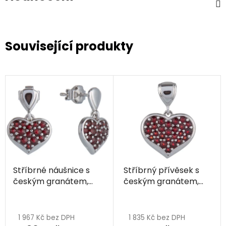
Související produkty
Stříbrné náušnice s
Stříbrný přívěsek s
českým granátem,
českým granátem,
rhodiované - srdce
rhodiovaný - srdce
1 967 Kč bez DPH
1 835 Kč bez DPH