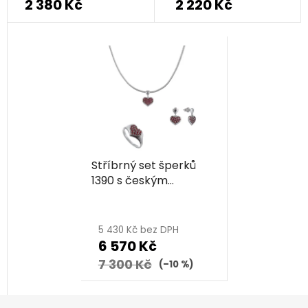
2 380 Kč
2 220 Kč
Stříbrný set šperků
1390 s českým
granátem, rhodiovaný
- srdce
5 430 Kč bez DPH
6 570 Kč
7 300 Kč
(–10 %)
Z