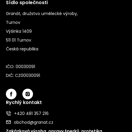
Sídlo společnosti
Granát, družstvo umělecké výroby,
Turnov
Výšinka 1409
511 01 Turnov
Česká republika
IČO: 00030091
DIČ: CZ00030091
Rychlý kontakt
+420 481 357 216
obchod@granat.cz
Zakázková výroba, opravy šperků, protetika