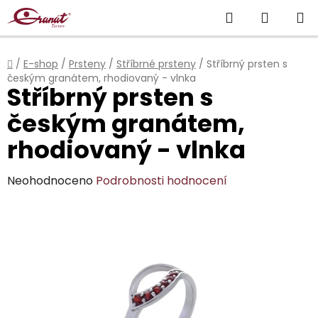
Přejít
Hledat
NÁKUP
na
obsah
KOŠÍK
Domů
/
E-shop
/
Prsteny
/
Stříbrné prsteny
/
Stříbrný prsten s
českým granátem, rhodiovaný - vlnka
Stříbrný prsten s
českým granátem,
rhodiovaný - vlnka
Průměrné
Neohodnoceno
Podrobnosti hodnocení
hodnocení
produktu
je
0,0
z
5
hvězdiček.