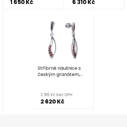
1 650 Kč
6 310 Kč
Stříbrné náušnice s
českým granátem,
rhodiované - kapka
2 165 Kč bez DPH
2 620 Kč
Z
á