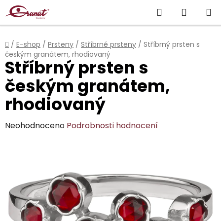
Přejít
Hledat
NÁKUP
na
obsah
KOŠÍK
Domů
/
E-shop
/
Prsteny
/
Stříbrné prsteny
/
Stříbrný prsten s
českým granátem, rhodiovaný
Stříbrný prsten s
českým granátem,
rhodiovaný
Průměrné
Neohodnoceno
Podrobnosti hodnocení
hodnocení
produktu
je
0,0
z
5
hvězdiček.