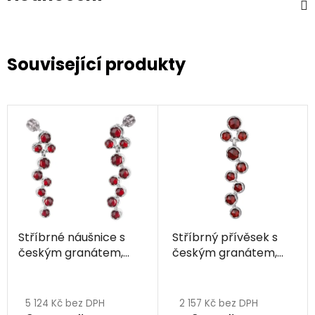
Související produkty
Stříbrné náušnice s
Stříbrný přívěsek s
českým granátem,
českým granátem,
rhodiované
rhodiovaný
Průměrné
Průměrné
hodnocení
hodnocení
5 124 Kč bez DPH
2 157 Kč bez DPH