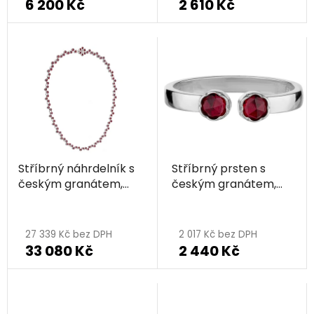
6 200 Kč
2 610 Kč
produktu
produktu
je
je
5,0
5,0
z
z
5
5
hvězdiček.
hvězdiček.
Stříbrný náhrdelník s
Stříbrný prsten s
českým granátem,
českým granátem,
rhodiovaný
rhodiovaný
Průměrné
hodnocení
27 339 Kč bez DPH
2 017 Kč bez DPH
33 080 Kč
2 440 Kč
produktu
je
5,0
z