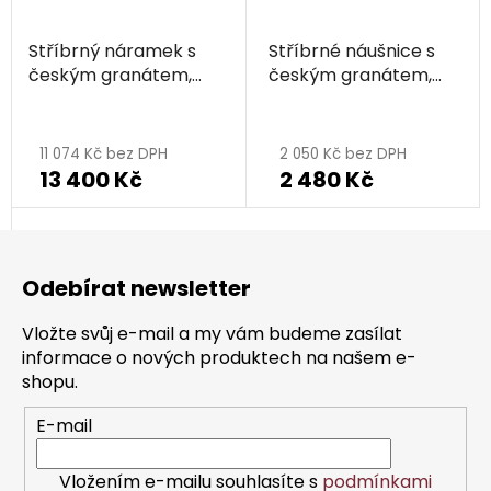
Stříbrný náramek s
Stříbrné náušnice s
českým granátem,
českým granátem,
rhodiovaný
rhodiované
11 074 Kč bez DPH
2 050 Kč bez DPH
13 400 Kč
2 480 Kč
Z
á
Odebírat newsletter
p
a
Vložte svůj e-mail a my vám budeme zasílat
t
informace o nových produktech na našem e-
í
shopu.
E-mail
Vložením e-mailu souhlasíte s
podmínkami