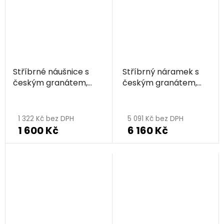
5
hvězdiček.
Stříbrné náušnice s
Stříbrný náramek s
českým granátem,
českým granátem,
rhodiované
rhodiovaný
Průměrné
hodnocení
1 322 Kč bez DPH
5 091 Kč bez DPH
1 600 Kč
6 160 Kč
produktu
je
5,0
z
5
hvězdiček.