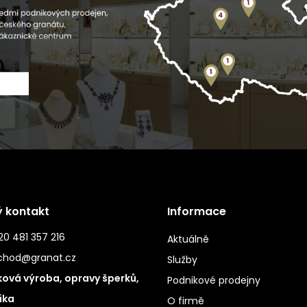
ý kontakt
Informace
0 481 357 216
Aktuálně
chod@granat.cz
Služby
ová výroba, opravy šperků,
Podnikové prodejny
ika
O firmě