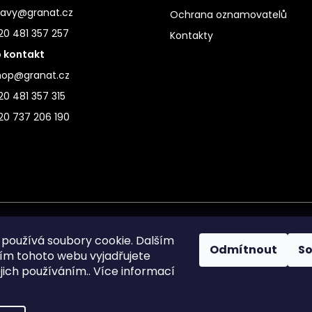
ravy@granat.cz
Ochrana oznamovatelů
20 481 357 257
Kontakty
 kontakt
hop@granat.cz
0 481 357 315
20 737 206 190
používá soubory cookie. Dalším
Odmítnout
S
m tohoto webu vyjadřujete
ejich používáním.. Více informací