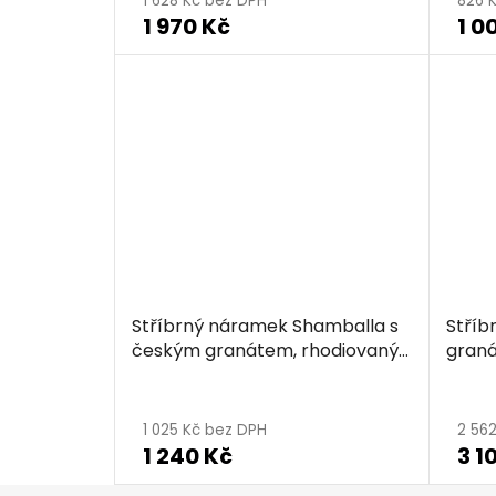
1 628 Kč bez DPH
826 
1 970 Kč
1 0
Stříbrný náramek Shamballa s
Stříb
českým granátem, rhodiovaný
graná
- čtyřlístek
čtyřl
1 025 Kč bez DPH
2 56
1 240 Kč
3 1