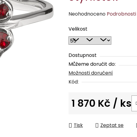
Průměrné
Neohodnoceno
Podrobnosti
hodnocení
Velikost
produktu
je
0,0
z
Dostupnost
5
Můžeme doručit do:
hvězdiček.
Možnosti doručení
Kód:
1 870 Kč
/ ks
Měrná cena:
Tisk
Zeptat se