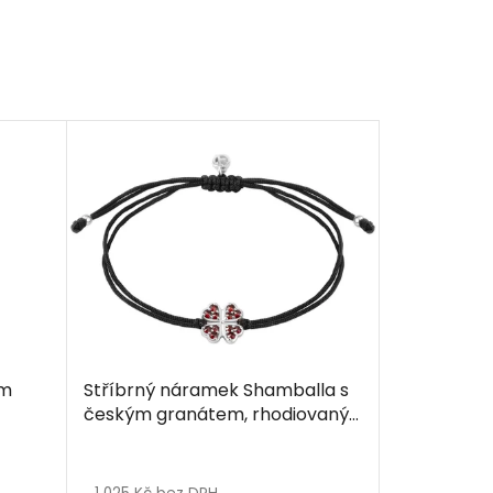
ým
Stříbrný náramek Shamballa s
českým granátem, rhodiovaný
- čtyřlístek