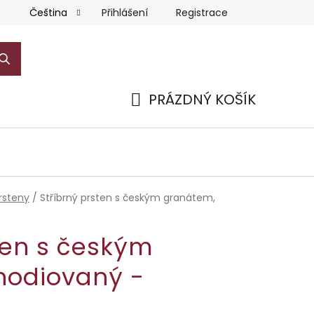
Přihlášení
Registrace
Čeština
PRÁZDNÝ KOŠÍK
NÁKUPNÍ
KOŠÍK
rsteny
/
Stříbrný prsten s českým granátem,
ten s českým
hodiovaný -