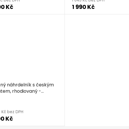
Kč bez DPH
1 645 Kč bez DPH
00 Kč
1 990 Kč
rný náhrdelník s českým
tem, rhodiovaný -
ístek
2 Kč bez DPH
00 Kč