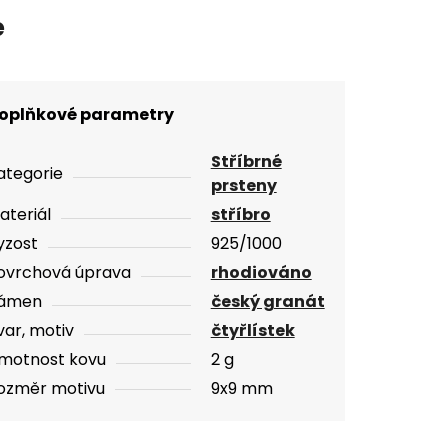
e
oplňkové parametry
Stříbrné
ategorie
prsteny
ateriál
stříbro
yzost
925/1000
ovrchová úprava
rhodiováno
ámen
český granát
var, motiv
čtyřlístek
motnost kovu
2 g
ozměr motivu
9x9 mm