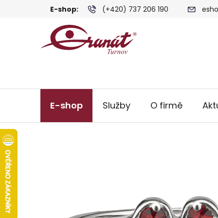
Přejít
E-shop:
(+420) 737 206 190
esho
na
obsah
E-shop
Služby
O firmě
Akt