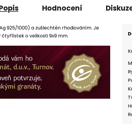
Popis
Hodnocení
Diskuz
(Ag 925/1000) a zušlechtěn rhodiováním. Je
D
tyřlístek o velikosti 9x9 mm.
K
M
R
P
K
T
H
R