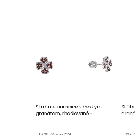
Stříbrné náušnice s českým
Stříb
granátem, rhodiované -
graná
čtyřlístek
čtyřl