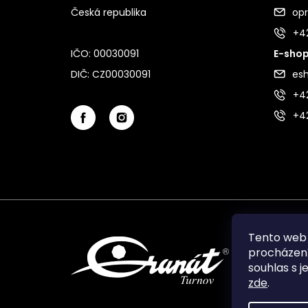
Česká republika
op
+4
IČO: 00030091
E-shop
DIČ: CZ00030091
es
+42
+4
Tento web 
procházení
souhlas s j
zde
.