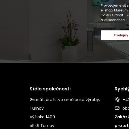
Sídlo společnosti
Rychl
Granát, družstvo umělecké výroby,
+42
Turnov
ob
Výšinka 1409
Zakázk
511 01 Turnov
protet