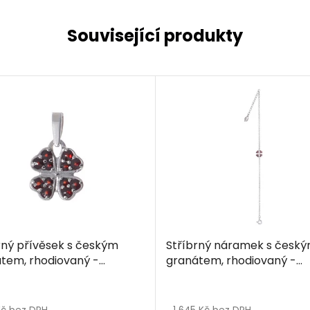
Související produkty
rný přívěsek s českým
Stříbrný náramek s česk
tem, rhodiovaný -
granátem, rhodiovaný -
ístek
čtyřlístek