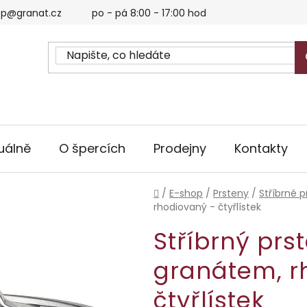
p@granat.cz
po - pá 8:00 - 17:00 hod
uálně
O špercích
Prodejny
Kontakty
Domů
/
E-shop
/
Prsteny
/
Stříbrné p
rhodiovaný - čtyřlístek
Stříbrný prs
granátem, r
čtyřlístek