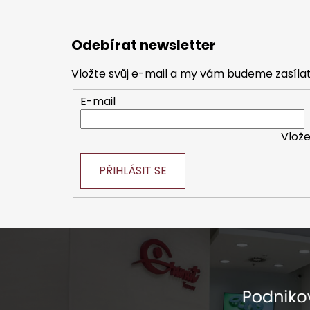
Z
á
Odebírat newsletter
p
a
Vložte svůj e-mail a my vám budeme zasíl
t
E-mail
í
Vlože
PŘIHLÁSIT SE