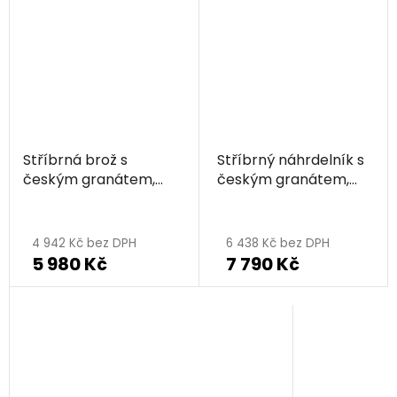
Stříbrná brož s
Stříbrný náhrdelník s
českým granátem,
českým granátem,
rhodiovaná - zvíře -
rhodiovaný - zvíře -
motýl
motýl
4 942 Kč bez DPH
6 438 Kč bez DPH
5 980 Kč
7 790 Kč