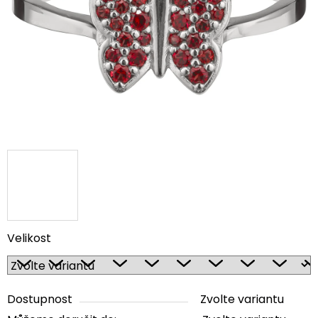
5
hvězdiček.
Velikost
Dostupnost
Zvolte variantu