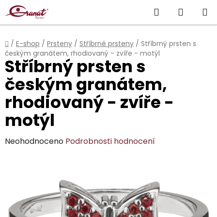
Přejít
Hledat
NÁKUP
na
obsah
KOŠÍK
Domů
/
E-shop
/
Prsteny
/
Stříbrné prsteny
/
Stříbrný prsten s
českým granátem, rhodiovaný - zvíře - motýl
Stříbrný prsten s
českým granátem,
rhodiovaný - zvíře -
motýl
Průměrné
Neohodnoceno
Podrobnosti hodnocení
hodnocení
produktu
je
0,0
z