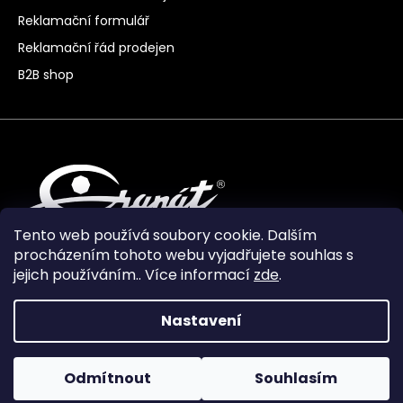
Reklamační formulář
Reklamační řád prodejen
B2B shop
Tento web používá soubory cookie. Dalším
procházením tohoto webu vyjadřujete souhlas s
jejich používáním.. Více informací
zde
.
Nastavení
Vytvořil Shoptet Premium
Odmítnout
Souhlasím
Copyright 2024
Granát Turnov
. Všechna práva
vyhrazena.