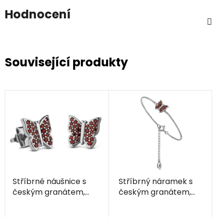
Hodnocení
Související produkty
Stříbrné náušnice s
Stříbrný náramek s
českým granátem,
českým granátem,
rhodiované - zvíře -
rhodiovaný - zvíře -
motýl
motýl