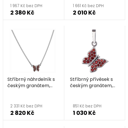
1 967 Kč bez DPH
1 661 Kč bez DPH
2 380 Kč
2 010 Kč
Stříbrný náhrdelník s
Stříbrný přívěsek s
českým granátem,
českým granátem,
rhodiovaný - zvíře -
rhodiovaný - zvíře -
motýl
motýl
2 331 Kč bez DPH
851 Kč bez DPH
2 820 Kč
1 030 Kč