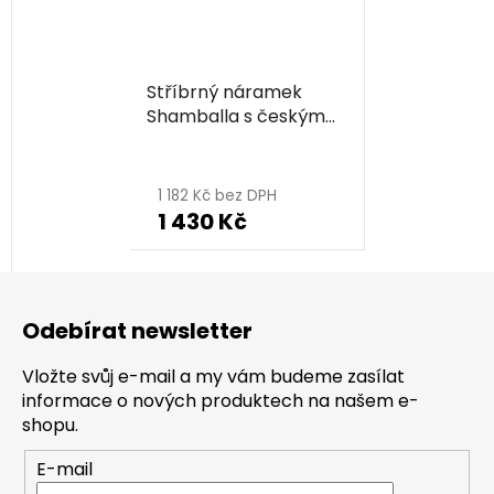
Stříbrný náramek
Shamballa s českým
granátem, rhodiovaný
- zvíře - motýl
1 182 Kč bez DPH
1 430 Kč
Z
á
Odebírat newsletter
p
a
Vložte svůj e-mail a my vám budeme zasílat
t
informace o nových produktech na našem e-
í
shopu.
E-mail