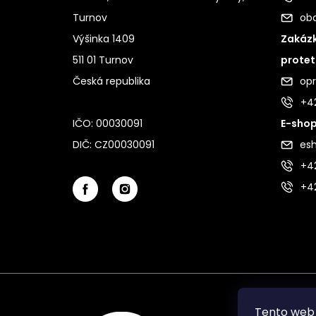
Turnov
ob
Výšinka 1409
Zakázk
511 01 Turnov
protet
Česká republika
op
+4
IČO: 00030091
E-shop
DIČ: CZ00030091
es
+42
+4
Tento web 