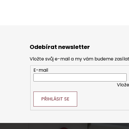
Z
á
Odebírat newsletter
p
a
Vložte svůj e-mail a my vám budeme zasíl
t
E-mail
í
Vlože
PŘIHLÁSIT SE