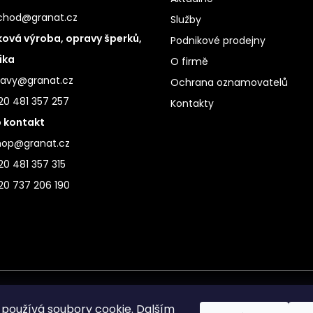
chod@granat.cz
Služby
ová výroba, opravy šperků,
Podnikové prodejny
ika
O firmě
ravy@granat.cz
Ochrana oznamovatelů
20 481 357 257
Kontakty
 kontakt
hop@granat.cz
0 481 357 315
20 737 206 190
používá soubory cookie. Dalším