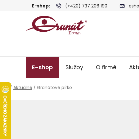
Přejít
E-shop:
(+420) 737 206 190
esho
na
obsah
E-shop
Služby
O firmě
Akt
Domů
/
Aktuálně
/
Granátové pírko