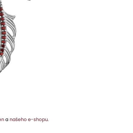
en
a
našeho e-shopu
.