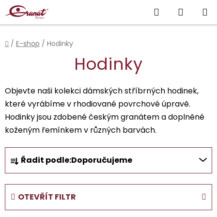
Přejít
Hledat
NÁKUP
na
obsah
KOŠÍK
Domů
/
E-shop
/
Hodinky
Hodinky
Objevte naši kolekci dámských stříbrných hodinek,
které vyrábíme v rhodiované povrchové úpravě.
Hodinky jsou zdobené českým granátem a doplněné
koženým řemínkem v různých barvách.
Ř
Řadit podle:
Doporučujeme
a
z
e
OTEVŘÍT FILTR
n
í