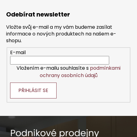
l
Z
á
á
d
Odebírat newsletter
p
a
a
c
Vložte svůj e-mail a my vám budeme zasílat
t
í
informace o nových produktech na našem e-
í
p
shopu.
r
E-mail
v
k
y
Vložením e-mailu souhlasíte s
podmínkami
v
ochrany osobních údajů
ý
p
PŘIHLÁSIT SE
i
s
u