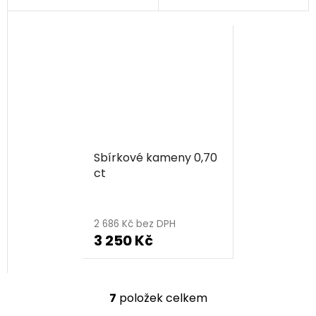
Sbírkové kameny 0,70
ct
2 686 Kč bez DPH
3 250 Kč
7
položek celkem
O