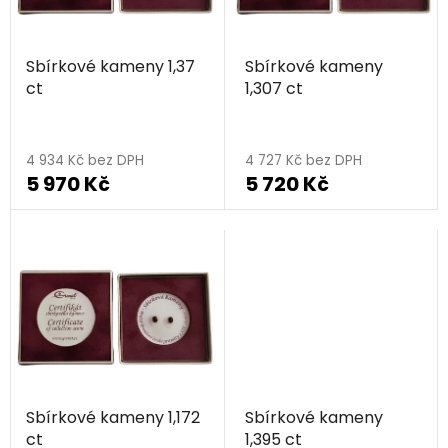
p
k
r
t
Sbírkové kameny 1,37
Sbírkové kameny
o
ů
ct
1,307 ct
d
u
k
4 934 Kč bez DPH
4 727 Kč bez DPH
t
5 970 Kč
5 720 Kč
ů
Sbírkové kameny 1,172
Sbírkové kameny
ct
1,395 ct