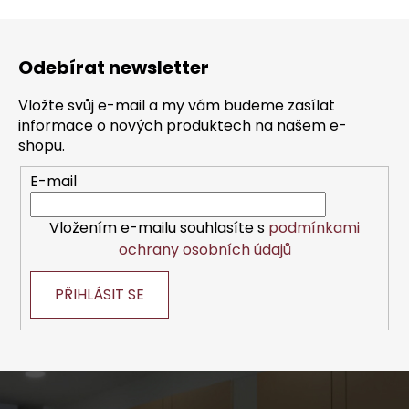
v
l
Z
á
á
d
Odebírat newsletter
p
a
a
c
Vložte svůj e-mail a my vám budeme zasílat
t
í
informace o nových produktech na našem e-
í
p
shopu.
r
E-mail
v
k
y
Vložením e-mailu souhlasíte s
podmínkami
v
ochrany osobních údajů
ý
p
PŘIHLÁSIT SE
i
s
u