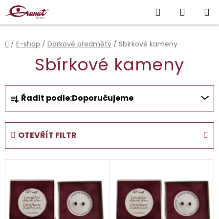
Přejít
Hledat
NÁKUP
na
obsah
KOŠÍK
Domů
/
E-shop
/
Dárkové předměty
/
Sbírkové kameny
Sbírkové kameny
Ř
Řadit podle:
Doporučujeme
a
z
e
OTEVŘÍT FILTR
n
í
V
p
ý
r
p
o
i
d
s
u