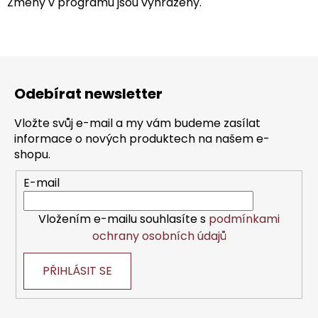
Změny v programu jsou vyhrazeny.
Z
á
Odebírat newsletter
p
a
Vložte svůj e-mail a my vám budeme zasílat
t
informace o nových produktech na našem e-
í
shopu.
E-mail
Vložením e-mailu souhlasíte s
podmínkami
ochrany osobních údajů
PŘIHLÁSIT SE