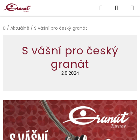
Přejít
Hledat
NÁKUP
na
obsah
KOŠÍK
Domů
/
Aktuálně
/
S vášní pro český granát
S vášní pro český
granát
2.8.2024