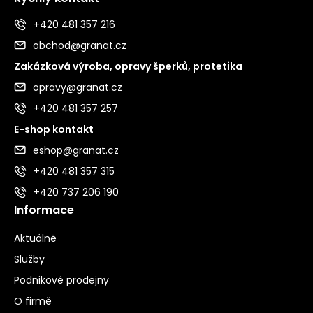
+420 481 357 216
obchod@granat.cz
Zakázková výroba, opravy šperků, protetika
opravy@granat.cz
+420 481 357 257
E-shop kontakt
eshop@granat.cz
+420 481 357 315
+420 737 206 190
Informace
Aktuálně
Služby
Podnikové prodejny
O firmě