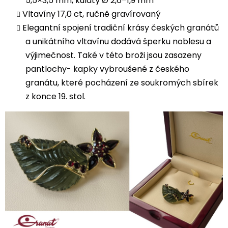
5,5×3,5 mm, kulatý Ø 2,6–1,9 mm
Vltavíny 17,0 ct, ručně gravírovaný
Elegantní spojení tradiční krásy českých granátů
a unikátního vltavínu dodává šperku noblesu a
výjimečnost. Také v této broži jsou zasazeny
pantlochy- kapky vybroušené z českého
granátu, které pocházení ze soukromých sbírek
z konce 19. stol.