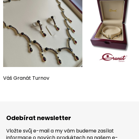
Váš Granát Turnov
Z
á
Odebírat newsletter
p
a
Vložte svůj e-mail a my vám budeme zasílat
t
informace o nových produktech na našem e-