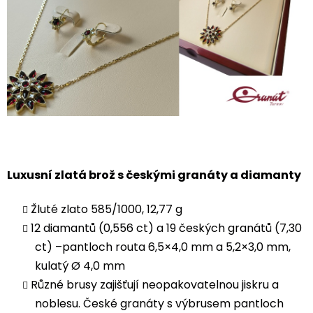
Luxusní zlatá brož s českými granáty a diamanty
Žluté zlato 585/1000, 12,77 g
12 diamantů (0,556 ct) a 19 českých granátů (7,30
ct) –pantloch routa 6,5×4,0 mm a 5,2×3,0 mm,
kulatý Ø 4,0 mm
Různé brusy zajišťují neopakovatelnou jiskru a
noblesu. České granáty s výbrusem pantloch