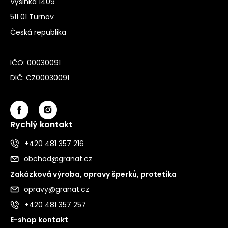
Výšinka 1409
511 01 Turnov
Česká republika
IČO: 00030091
DIČ: CZ00030091
Rychlý kontakt
+420 481 357 216
obchod@granat.cz
Zakázková výroba, opravy šperků, protetika
opravy@granat.cz
+420 481 357 257
E-shop kontakt