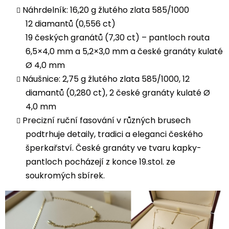
Náhrdelník: 16,20 g žlutého zlata 585/1000
12 diamantů (0,556 ct)
19 českých granátů (7,30 ct) – pantloch routa
6,5×4,0 mm a 5,2×3,0 mm a české granáty kulaté
Ø 4,0 mm
Náušnice: 2,75 g žlutého zlata 585/1000, 12
diamantů (0,280 ct), 2 české granáty kulaté Ø
4,0 mm
Precizní ruční fasování v různých brusech
podtrhuje detaily, tradici a eleganci českého
šperkařství. České granáty ve tvaru kapky-
pantloch pocházejí z konce 19.stol. ze
soukromých sbírek.