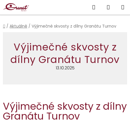
Přejít
Hledat
NÁKUP
na
obsah
KOŠÍK
Domů
/
Aktuálně
/
Výjimečné skvosty z dílny Granátu Turnov
Výjimečné skvosty z
dílny Granátu Turnov
13.10.2025
Výjimečné skvosty z dílny
Granátu Turnov