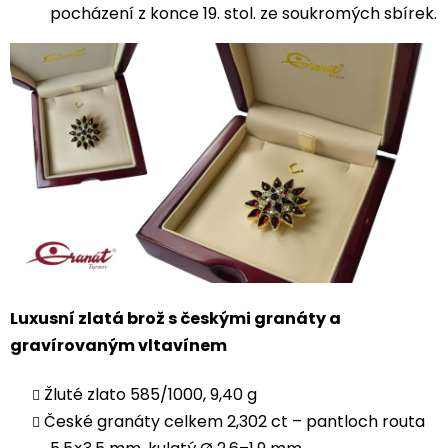
pocházení z konce 19. stol. ze soukromých sbírek.
Luxusní zlatá brož s českými granáty a
gravírovaným vltavínem
Žluté zlato 585/1000, 9,40 g
České granáty celkem 2,302 ct – pantloch routa