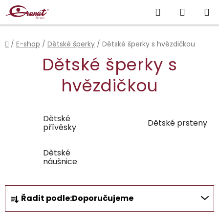
Přejít
Hledat
NÁKUP
na
obsah
KOŠÍK
Domů
/
E-shop
/
Dětské šperky
/
Dětské šperky s hvězdičkou
Dětské šperky s
hvězdičkou
Dětské
Dětské prsteny
přívěsky
Dětské
náušnice
Ř
Řadit podle:
Doporučujeme
a
z