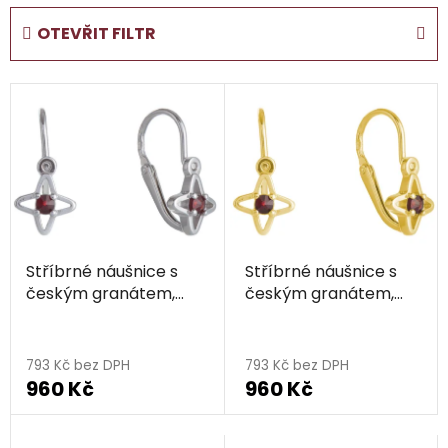
e
OTEVŘIT FILTR
n
í
V
p
ý
r
p
o
i
d
s
u
p
k
r
t
Stříbrné náušnice s
Stříbrné náušnice s
o
ů
českým granátem,
českým granátem,
d
rhodiované - hvězda
zlacené - hvězda
u
k
793 Kč bez DPH
793 Kč bez DPH
t
960 Kč
960 Kč
ů