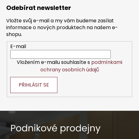
á
á
d
Odebírat newsletter
p
a
a
c
Vložte svůj e-mail a my vám budeme zasílat
t
í
informace o nových produktech na našem e-
í
p
shopu.
r
E-mail
v
k
y
Vložením e-mailu souhlasíte s
podmínkami
v
ochrany osobních údajů
ý
p
PŘIHLÁSIT SE
i
s
u