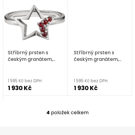
Stříbrný prsten s
Stříbrný prsten s
českým granátem,
českým granátem,
rhodiovaný - hvězda
zlacený - hvězda
1 595 Kč bez DPH
1 595 Kč bez DPH
1 930 Kč
1 930 Kč
4
položek celkem
O
v
l
Z