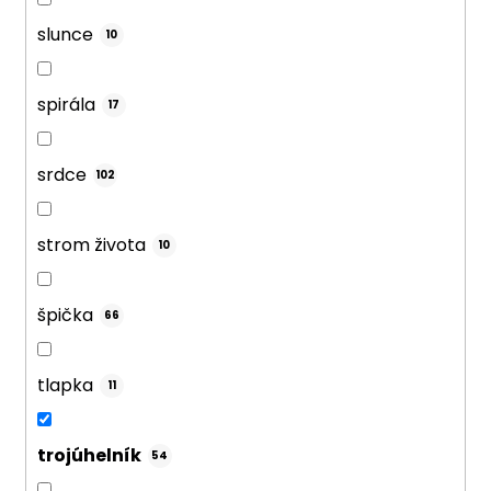
slunce
10
spirála
17
srdce
102
strom života
10
špička
66
tlapka
11
trojúhelník
54