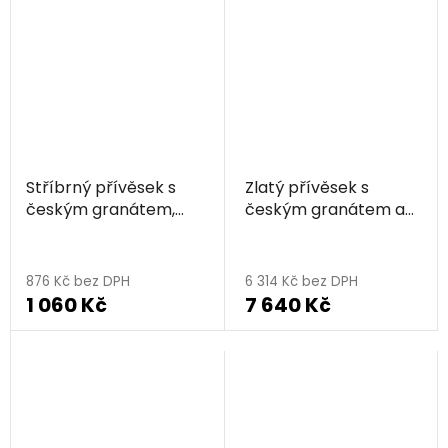
Stříbrný přívěsek s
Zlatý přívěsek s
českým granátem,
českým granátem a
rhodiovaný -
diamantem -
trojúhelník
trojúhelník
876 Kč bez DPH
6 314 Kč bez DPH
1 060 Kč
7 640 Kč