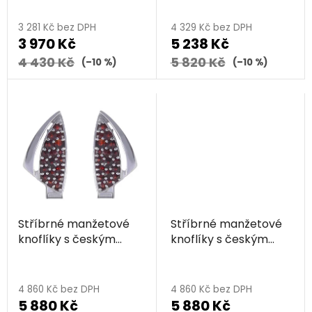
u
- trojúhelník
- trojúhelník
k
3 281 Kč bez DPH
4 329 Kč bez DPH
t
3 970 Kč
5 238 Kč
ů
4 430 Kč
5 820 Kč
(–10 %)
(–10 %)
Stříbrné manžetové
Stříbrné manžetové
knoflíky s českým
knoflíky s českým
granátem, rhodiované
granátem, zlacené -
- trojúhelník
trojúhelník
4 860 Kč bez DPH
4 860 Kč bez DPH
5 880 Kč
5 880 Kč