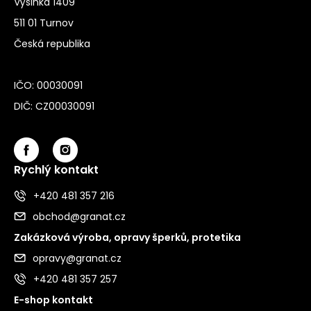
Výšinka 1409
511 01 Turnov
Česká republika
IČO: 00030091
DIČ: CZ00030091
Rychlý kontakt
+420 481 357 216
obchod@granat.cz
Zakázková výroba, opravy šperků, protetika
opravy@granat.cz
+420 481 357 257
E-shop kontakt