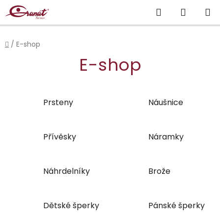
Přejít
Hledat
NÁKUP
na
obsah
KOŠÍK
Domů
/
E-shop
E-shop
Prsteny
Náušnice
Přívěsky
Náramky
Náhrdelníky
Brože
Dětské šperky
Pánské šperky