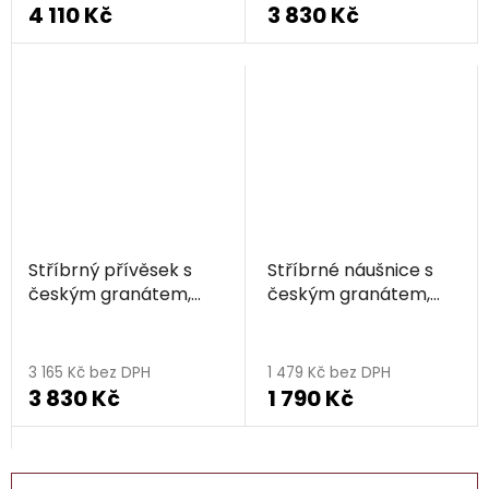
4 110 Kč
3 830 Kč
Stříbrný přívěsek s
Stříbrné náušnice s
českým granátem,
českým granátem,
zlacený - trojúhelník
rhodiované -
trojúhelník
3 165 Kč bez DPH
1 479 Kč bez DPH
3 830 Kč
1 790 Kč