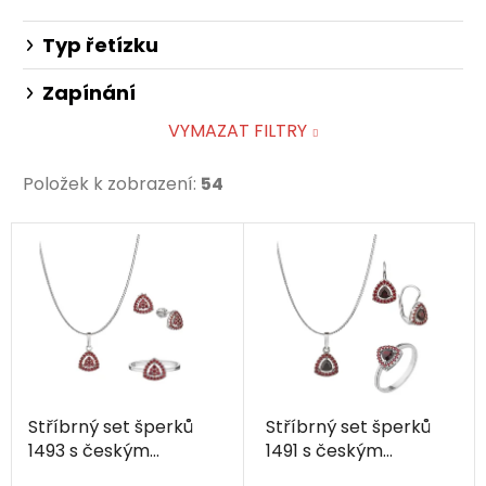
Typ řetízku
Zapínání
VYMAZAT FILTRY
Položek k zobrazení:
54
V
ý
p
i
s
p
r
Stříbrný set šperků
Stříbrný set šperků
o
1493 s českým
1491 s českým
d
granátem, rhodiovaný
granátem, rhodiovaný