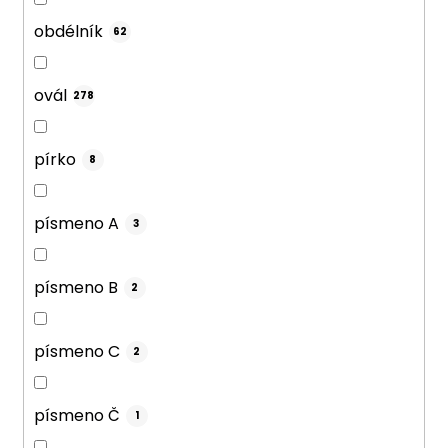
obdélník
62
ovál
278
pírko
8
písmeno A
3
písmeno B
2
písmeno C
2
písmeno Č
1