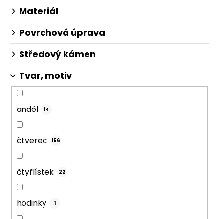
Materiál
Povrchová úprava
Středový kámen
Tvar, motiv
anděl
14
čtverec
156
čtyřlístek
22
hodinky
1