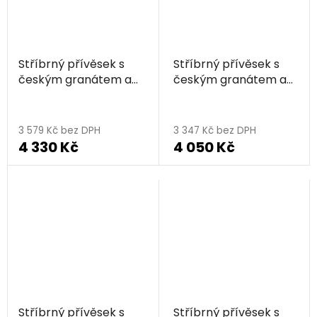
Stříbrný přívěsek s
Stříbrný přívěsek s
českým granátem a
českým granátem a
vltavínem, rhodiovaný
vltavínem, rhodiovaný
- trojúhelník
- trojúhelník
3 579 Kč bez DPH
3 347 Kč bez DPH
4 330 Kč
4 050 Kč
Stříbrný přívěsek s
Stříbrný přívěsek s