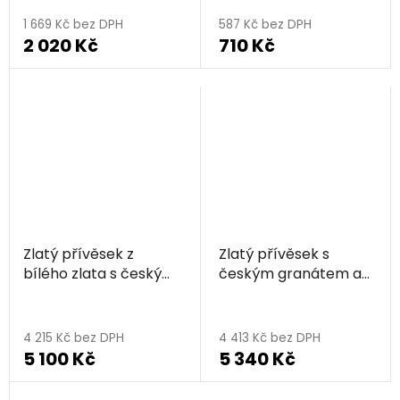
1 669 Kč bez DPH
587 Kč bez DPH
2 020 Kč
710 Kč
Zlatý přívěsek z
Zlatý přívěsek s
bílého zlata s českým
českým granátem a
granátem a
diamantem -
diamantem -
trojúhelník
trojúhelník
4 215 Kč bez DPH
4 413 Kč bez DPH
5 100 Kč
5 340 Kč