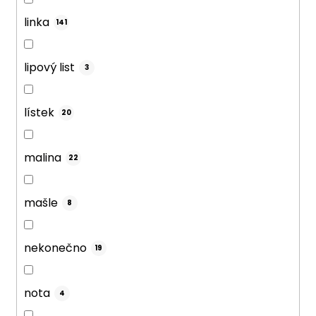
linka
141
lipový list
3
lístek
20
malina
22
mašle
8
nekonečno
19
nota
4