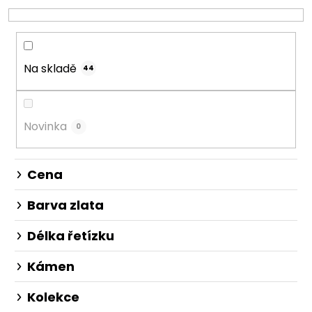
í
p
r
o
Na skladě
d
44
u
k
t
Novinka
0
ů
Cena
Barva zlata
Délka řetízku
Kámen
Kolekce