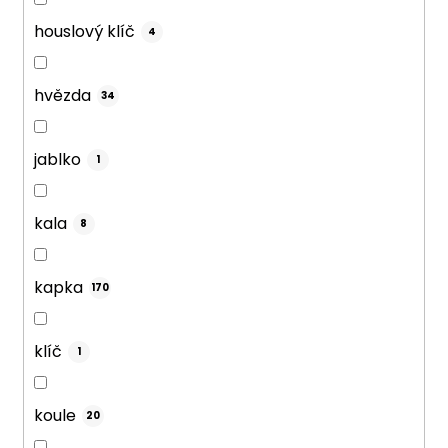
houslový klíč
4
hvězda
34
jablko
1
kala
8
kapka
170
klíč
1
koule
20