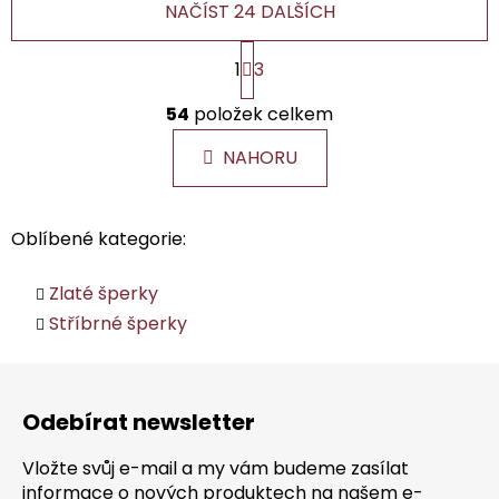
NAČÍST 24 DALŠÍCH
S
1
3
t
r
O
á
54
položek celkem
v
n
l
k
NAHORU
á
o
d
v
a
á
Oblíbené kategorie:
c
n
í
í
p
Zlaté šperky
r
Stříbrné šperky
v
k
Z
y
á
v
Odebírat newsletter
p
ý
a
p
Vložte svůj e-mail a my vám budeme zasílat
i
t
informace o nových produktech na našem e-