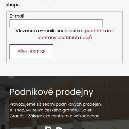
s
í
shopu.
u
E-mail
Vložením e-mailu souhlasíte s
podmínkami
ochrany osobních údajů
PŘIHLÁSIT SE