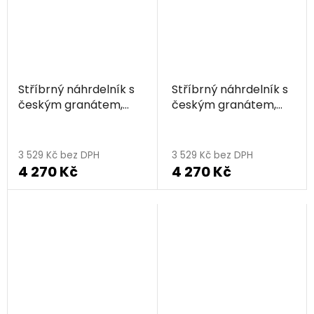
Stříbrný náhrdelník s
Stříbrný náhrdelník s
českým granátem,
českým granátem,
rhodiovaný -
zlacený - trojúhelník
trojúhelník
3 529 Kč bez DPH
3 529 Kč bez DPH
4 270 Kč
4 270 Kč