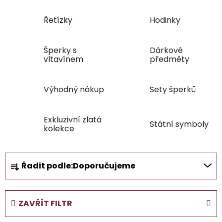
Řetízky
Hodinky
Šperky s
Dárkové
vltavínem
předměty
Výhodný nákup
Sety šperků
Exkluzivní zlatá
Státní symboly
kolekce
Ř
Řadit podle:
Doporučujeme
a
z
e
ZAVŘÍT FILTR
n