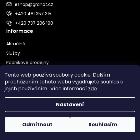
eshop@granat.cz
+420 481 357 315
+420 737 206 190
Informace
Aktuálně
Služby
Podnikové prodejny
O firmě
Tento web používá soubory cookie. Dalším
Ochrana oznamovatelů
procházením tohoto webu vyjadřujete souhlas s
jejich používáním.. Více informací
zde
.
Kontakty
Pro zákazníky
Nastavení
Jak správně vybrat šperk
Odmítnout
Souhlasím
Puncovní značky
Obchodní podmínky Věrnostního programu