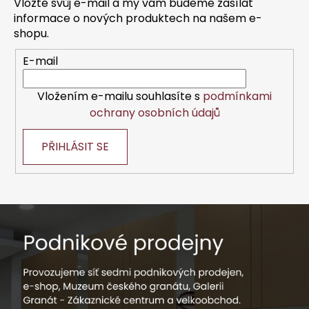
Vložte svůj e-mail a my vám budeme zasílat
t
informace o nových produktech na našem e-
í
shopu.
E-mail
Vložením e-mailu souhlasíte s
podmínkami
ochrany osobních údajů
PŘIHLÁSIT SE