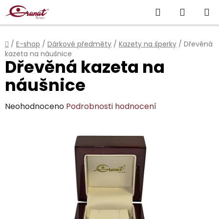
Přejít
Hledat
NÁKUP
na
obsah
KOŠÍK
Domů
/
E-shop
/
Dárkové předměty
/
Kazety na šperky
/
Dřevěná
kazeta na náušnice
Dřevěná kazeta na
náušnice
Průměrné
Neohodnoceno
Podrobnosti hodnocení
hodnocení
produktu
je
0,0
z
5
hvězdiček.