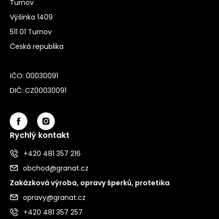
Turnov
Výšinka 1409
511 01 Turnov
Česká republika
IČO: 00030091
DIČ: CZ00030091
Rychlý kontakt
+420 481 357 216
obchod@granat.cz
Zakázková výroba, opravy šperků, protetika
opravy@granat.cz
+420 481 357 257