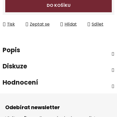
DO KOŠÍKU
Tisk
Zeptat se
Hlídat
Sdílet
Popis
Diskuze
Hodnocení
Z
á
Odebírat newsletter
p
a