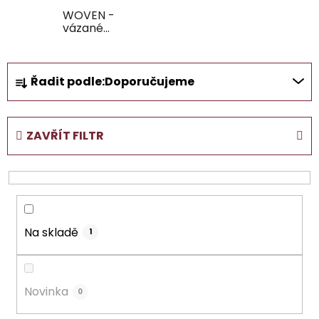
WOVEN -
vázané
náramky
Ř
Řadit podle:
Doporučujeme
a
z
e
ZAVŘÍT FILTR
n
í
p
r
o
Na skladě
d
1
u
k
t
Novinka
0
ů