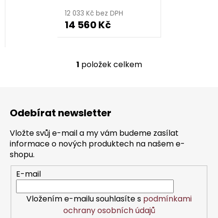
k
12 033 Kč bez DPH
t
14 560 Kč
ů
1
položek celkem
O
v
l
Z
á
á
d
Odebírat newsletter
p
a
a
c
Vložte svůj e-mail a my vám budeme zasílat
t
í
informace o nových produktech na našem e-
í
p
shopu.
r
E-mail
v
k
y
Vložením e-mailu souhlasíte s
podmínkami
v
ochrany osobních údajů