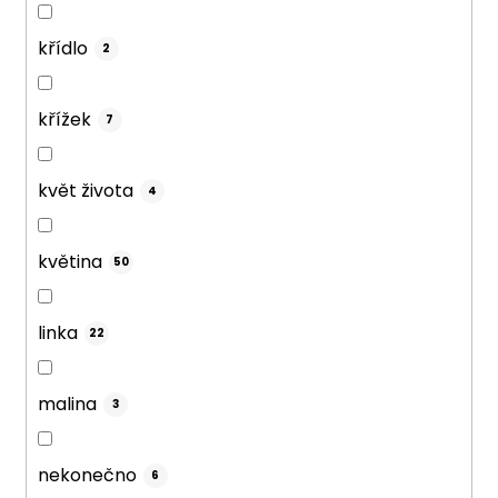
křídlo
2
křížek
7
květ života
4
květina
50
linka
22
malina
3
nekonečno
6