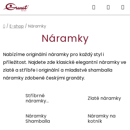
Přejít
Hledat
NÁKUP
na
obsah
KOŠÍK
Domů
/
E-shop
/
Náramky
Náramky
Nabízíme originální náramky pro každý styl i
příležitost. Najdete zde klasické elegantní náramky ve
zlatě a stříbře i originální a mladistvé shamballa
náramky zdobené českými granáty.
Stříbrné
Zlaté náramky
náramky
klasické
Náramky
Náramky na
Shamballa
kotník