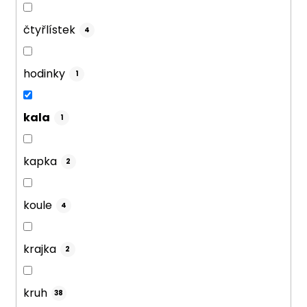
čtyřlístek
4
hodinky
1
kala
1
kapka
2
koule
4
krajka
2
kruh
38