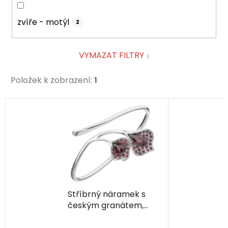
zvíře - motýl
2
VYMAZAT FILTRY
Položek k zobrazení:
1
V
ý
p
i
s
p
r
Stříbrný náramek s
o
českým granátem,
d
rhodiovaný - kala
u