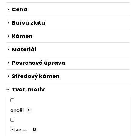
Cena
Barva zlata
Kámen
Materiál
Povrchová úprava
Středový kámen
Tvar, motiv
anděl
2
čtverec
12