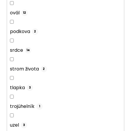
ovál
12
podkova
2
srdce
14
strom života
2
tlapka
3
trojúhelník
1
uzel
3