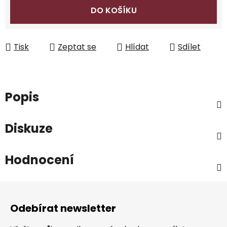
DO KOŠÍKU
Tisk
Zeptat se
Hlídat
Sdílet
Popis
Diskuze
Hodnocení
Z
á
Odebírat newsletter
p
a