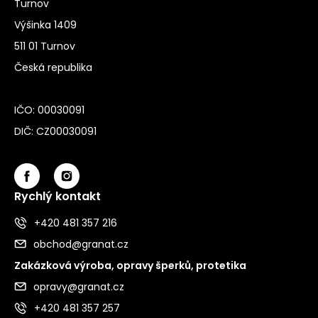
Turnov
Výšinka 1409
511 01 Turnov
Česká republika
IČO: 00030091
DIČ: CZ00030091
Rychlý kontakt
+420 481 357 216
obchod@granat.cz
Zakázková výroba, opravy šperků, protetika
opravy@granat.cz
+420 481 357 257