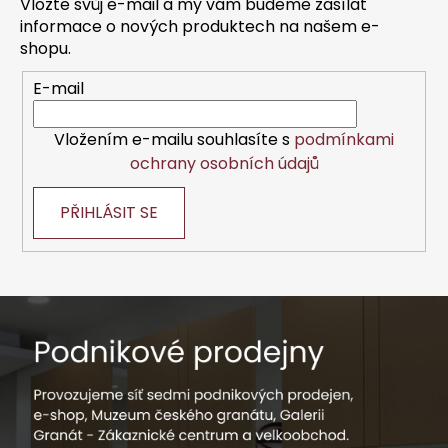
Vložte svůj e-mail a my vám budeme zasílat
t
informace o nových produktech na našem e-
í
shopu.
E-mail
Vložením e-mailu souhlasíte s
podmínkami
ochrany osobních údajů
PŘIHLÁSIT SE