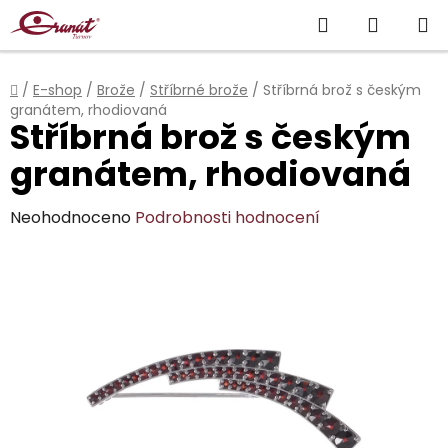
Přejít
Hledat
NÁKUP
na
obsah
KOŠÍK
Domů
/
E-shop
/
Brože
/
Stříbrné brože
/
Stříbrná brož s českým
granátem, rhodiovaná
Stříbrná brož s českým
granátem, rhodiovaná
Průměrné
Neohodnoceno
Podrobnosti hodnocení
hodnocení
produktu
je
0,0
z
5
hvězdiček.