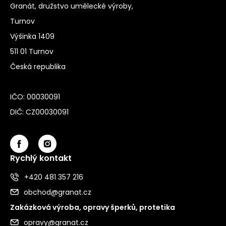
Granát, družstvo umělecké výroby,
Turnov
Výšinka 1409
511 01 Turnov
Česká republika
IČO: 00030091
DIČ: CZ00030091
Rychlý kontakt
+420 481 357 216
obchod@granat.cz
Zakázková výroba, opravy šperků, protetika
opravy@granat.cz