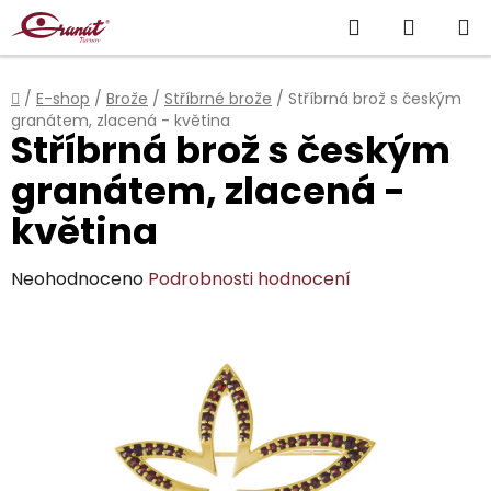
Přejít
Hledat
NÁKUP
na
obsah
KOŠÍK
Domů
/
E-shop
/
Brože
/
Stříbrné brože
/
Stříbrná brož s českým
granátem, zlacená - květina
Stříbrná brož s českým
granátem, zlacená -
květina
Průměrné
Neohodnoceno
Podrobnosti hodnocení
hodnocení
produktu
je
0,0
z
5
hvězdiček.