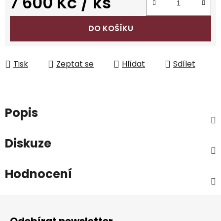
7 600 Kč
/ ks
Měrná cena:
DO KOŠÍKU
Tisk
Zeptat se
Hlídat
Sdílet
Popis
Diskuze
Hodnocení
Z
á