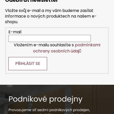
Odebírat newsletter
p
a
Vložte svůj e-mail a my vám budeme zasílat
t
informace o nových produktech na našem e-
í
shopu.
E-mail
Vložením e-mailu souhlasíte s
podmínkami
ochrany osobních údajů
PŘIHLÁSIT SE