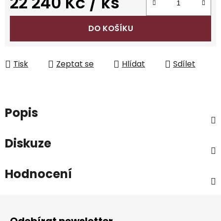
22 240 Kč
/ ks
Měrná cena:
DO KOŠÍKU
Tisk
Zeptat se
Hlídat
Sdílet
Popis
Diskuze
Hodnocení
Z
á