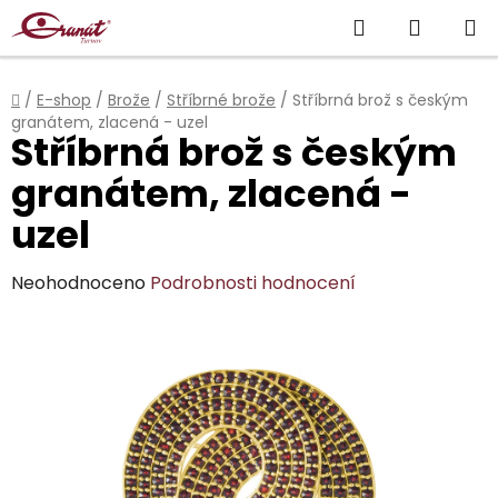
Přejít
Hledat
NÁKUP
na
obsah
KOŠÍK
Domů
/
E-shop
/
Brože
/
Stříbrné brože
/
Stříbrná brož s českým
granátem, zlacená - uzel
Stříbrná brož s českým
granátem, zlacená -
uzel
Průměrné
Neohodnoceno
Podrobnosti hodnocení
hodnocení
produktu
je
0,0
z
5
hvězdiček.