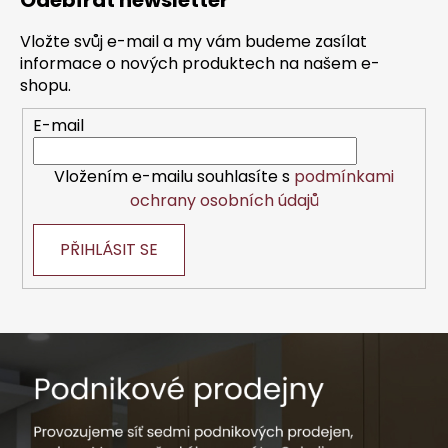
Odebírat newsletter
p
a
Vložte svůj e-mail a my vám budeme zasílat
t
informace o nových produktech na našem e-
í
shopu.
E-mail
Vložením e-mailu souhlasíte s
podmínkami
ochrany osobních údajů
PŘIHLÁSIT SE