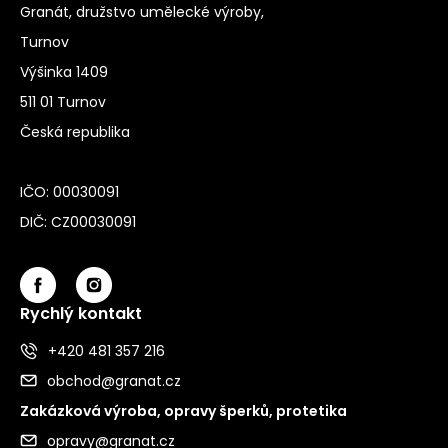
Granát, družstvo umělecké výroby,
Turnov
Výšinka 1409
511 01 Turnov
Česká republika
IČO: 00030091
DIČ: CZ00030091
Rychlý kontakt
+420 481 357 216
obchod@granat.cz
Zakázková výroba, opravy šperků, protetika
opravy@granat.cz