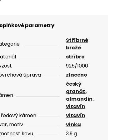
oplňkové parametry
Stříbrné
ategorie
brože
ateriál
stříbro
yzost
925/1000
ovrchová úprava
zlaceno
český
granát,
ámen
almandin,
vltavín
tředový kámen
vltavín
var, motiv
vlnka
motnost kovu
3.9 g