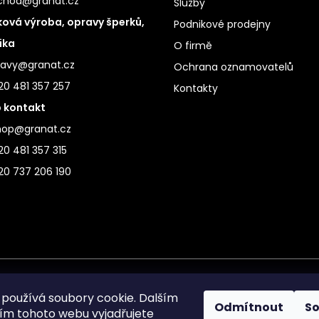
chod@granat.cz
Služby
ová výroba, opravy šperků,
Podnikové prodejny
ika
O firmě
ravy@granat.cz
Ochrana oznamovatelů
20 481 357 257
Kontakty
 kontakt
hop@granat.cz
0 481 357 315
20 737 206 190
používá soubory cookie. Dalším
Odmítnout
S
m tohoto webu vyjadřujete