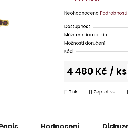
Průměrné
Neohodnoceno
Podrobnosti
hodnocení
Dostupnost
produktu
Můžeme doručit do:
je
Možnosti doručení
0,0
z
Kód:
5
hvězdiček.
4 480 Kč
/ ks
Měrná cena:
Tisk
Zeptat se
Popis
Hodnocení
Diskuz