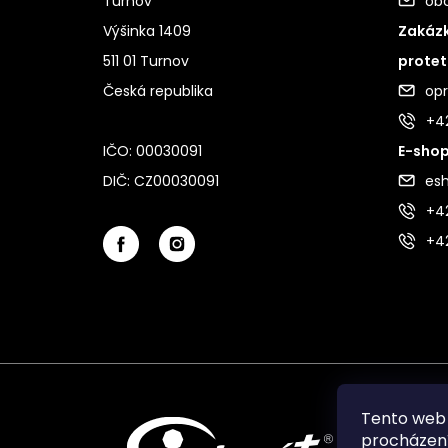
Turnov
ob
Výšinka 1409
Zakázk
511 01 Turnov
protet
Česká republika
op
+4
IČO: 00030091
E-shop
DIČ: CZ00030091
es
+42
+4
Tento web 
procházení