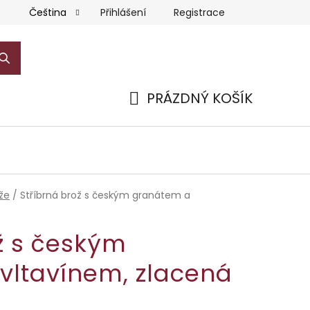
Přihlášení
Registrace
Čeština
PRÁZDNÝ KOŠÍK
NÁKUPNÍ
KOŠÍK
že
/
Stříbrná brož s českým granátem a
ž s českým
vltavínem, zlacená