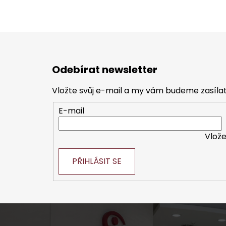
Z
á
Odebírat newsletter
p
a
Vložte svůj e-mail a my vám budeme zasíl
t
E-mail
í
Vlože
PŘIHLÁSIT SE