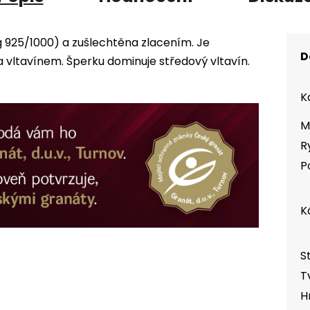
g 925/1000) a zušlechtěna zlacením. Je
D
ltavínem. Šperku dominuje středový vltavín.
K
M
R
P
K
S
T
H