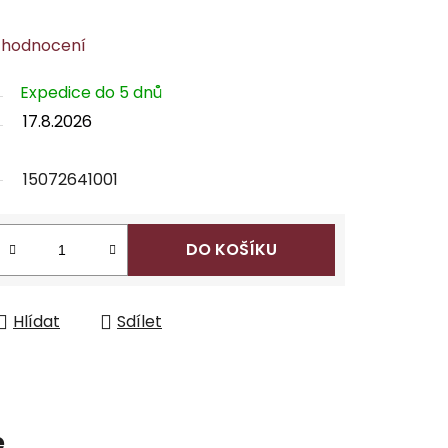
 hodnocení
Expedice do 5 dnů
17.8.2026
15072641001
DO KOŠÍKU
Hlídat
Sdílet
e