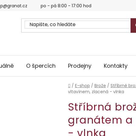
p@granat.cz
po - pá 8:00 - 17:00 hod
uálně
O špercích
Prodejny
Kontakty
Domů
/
E-shop
/
Brože
/
Stříbrné bro
vltavínem, zlacená - vlnka
Stříbrná bro
granátem a 
- vlnka