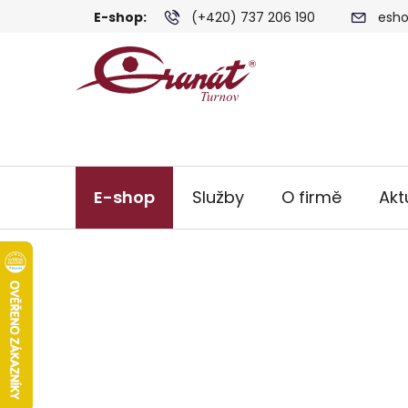
Přejít
E-shop:
(+420) 737 206 190
esho
na
obsah
E-shop
Služby
O firmě
Akt