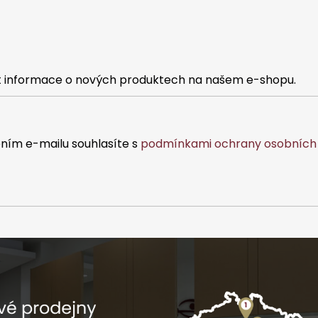
l
5
á
hvězdiček.
d
a
c
at informace o nových produktech na našem e-shopu.
í
p
r
v
ním e-mailu souhlasíte s
podmínkami ochrany osobních 
k
y
v
ý
p
i
s
u