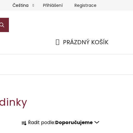
Přihlášení
Registrace
Čeština
PRÁZDNÝ KOŠÍK
NÁKUPNÍ
KOŠÍK
odinky
Ř
Řadit podle:
Doporučujeme
a