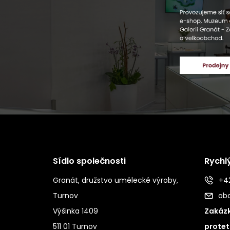
Sídlo společnosti
Rychl
Granát, družstvo umělecké výroby,
+42
Turnov
ob
Výšinka 1409
Zakázk
511 01 Turnov
protet