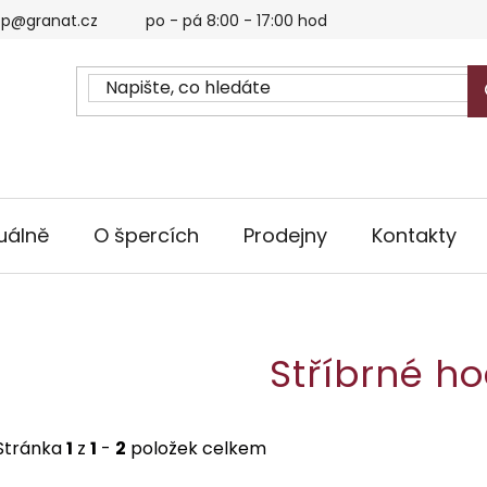
p@granat.cz
po - pá 8:00 - 17:00 hod
uálně
O špercích
Prodejny
Kontakty
Stříbrné h
Stránka
1
z
1
-
2
položek celkem