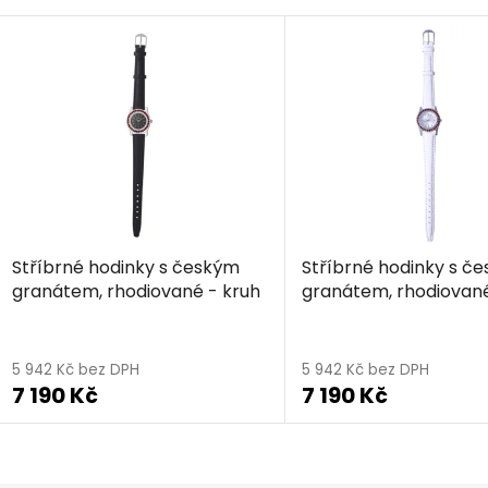
V
ý
p
i
s
p
r
o
d
Stříbrné hodinky s českým
Stříbrné hodinky s č
u
granátem, rhodiované - kruh
granátem, rhodiované
k
t
Průměrné
ů
hodnocení
5 942 Kč bez DPH
5 942 Kč bez DPH
7 190 Kč
7 190 Kč
produktu
je
4,5
O
v
z