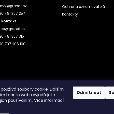
ravy@granat.cz
Ochrana oznamovatelů
20 481 357 257
Kontakty
 kontakt
hop@granat.cz
0 481 357 315
20 737 206 190
používá soubory cookie. Dalším
Odmítnout
S
m tohoto webu vyjadřujete
ejich používáním.. Více informací