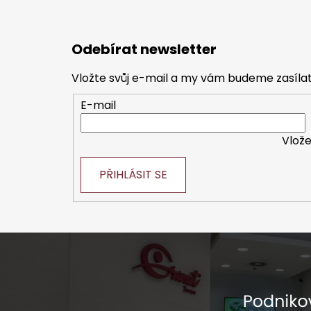
Z
á
Odebírat newsletter
p
a
Vložte svůj e-mail a my vám budeme zasíl
t
E-mail
í
Vlože
PŘIHLÁSIT SE