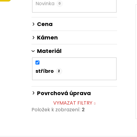
Novinka
0
n
n
í
Cena
p
a
Kámen
n
Materiál
e
l
stříbro
2
Povrchová úprava
VYMAZAT FILTRY
Položek k zobrazení:
2