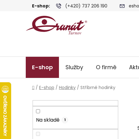
Přejít
E-shop:
(+420) 737 206 190
esho
na
obsah
E-shop
Služby
O firmě
Akt
Domů
/
E-shop
/
Hodinky
/
Stříbrné hodinky
P
o
s
Na skladě
t
1
r
a