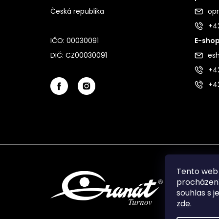
Česká republika
op
+4
IČO: 00030091
E-shop
DIČ: CZ00030091
es
+42
+4
Tento web 
procházení
souhlas s j
zde
.