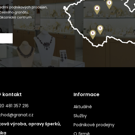
ý kontakt
Informace
0 481 357 216
Aktuálně
chod@granat.cz
Služby
ová výroba, opravy šperků,
Podnikové prodejny
ika
O firmě