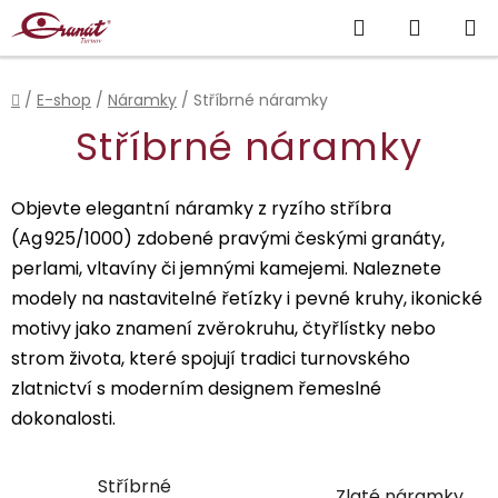
Přejít
Hledat
NÁKUP
na
obsah
KOŠÍK
Domů
/
E-shop
/
Náramky
/
Stříbrné náramky
Stříbrné náramky
Objevte elegantní náramky z ryzího stříbra
(Ag 925/1000) zdobené pravými českými granáty,
perlami, vltavíny či jemnými kamejemi. Naleznete
modely na nastavitelné řetízky i pevné kruhy, ikonické
motivy jako znamení zvěrokruhu, čtyřlístky nebo
strom života, které spojují tradici turnovského
zlatnictví s moderním designem řemeslné
dokonalosti.
Stříbrné
Zlaté náramky