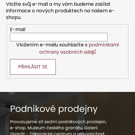
a
Vložte svůj e-mail a my vám budeme zasílat
y
t
informace o nových produktech na našem e-
v
í
shopu.
ý
p
E-mail
i
s
Vložením e-mailu souhlasíte s
podmínkami
u
ochrany osobních údajů
PŘIHLÁSIT SE