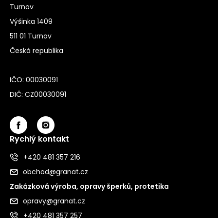
Turnov
Výšinka 1409
511 01 Turnov
Česká republika
IČO: 00030091
DIČ: CZ00030091
Rychlý kontakt
+420 481 357 216
obchod@granat.cz
Zakázková výroba, opravy šperků, protetika
opravy@granat.cz
+420 481 357 257