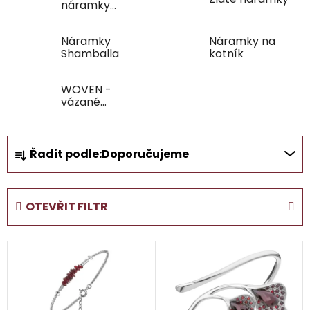
náramky
klasické
Náramky
Náramky na
Shamballa
kotník
WOVEN -
vázané
náramky
Ř
Řadit podle:
Doporučujeme
a
z
e
OTEVŘIT FILTR
n
í
V
p
ý
r
p
o
i
d