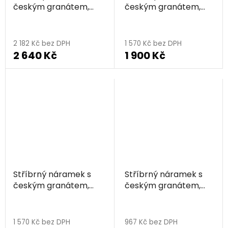
českým granátem,
českým granátem,
rhodiovaný
rhodiovaný
2 182 Kč bez DPH
1 570 Kč bez DPH
2 640 Kč
1 900 Kč
Stříbrný náramek s
Stříbrný náramek s
českým granátem,
českým granátem,
zlacený
rhodiovaný
Průměrné
hodnocení
1 570 Kč bez DPH
967 Kč bez DPH