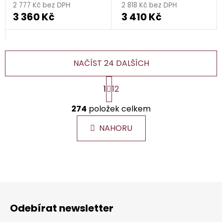
2 777 Kč bez DPH
2 818 Kč bez DPH
3 360 Kč
3 410 Kč
NAČÍST 24 DALŠÍCH
S
1
12
t
r
O
á
274
položek celkem
v
n
l
k
NAHORU
á
o
d
v
a
á
c
n
í
í
Z
p
r
á
Odebírat newsletter
v
p
k