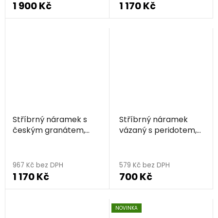
1 900 Kč
1 170 Kč
produktu
je
5,0
z
5
hvězdiček.
Stříbrný náramek s
Stříbrný náramek
českým granátem,
vázaný s peridotem,
zlacený
rhodiovaný
967 Kč bez DPH
579 Kč bez DPH
1 170 Kč
700 Kč
NOVINKA