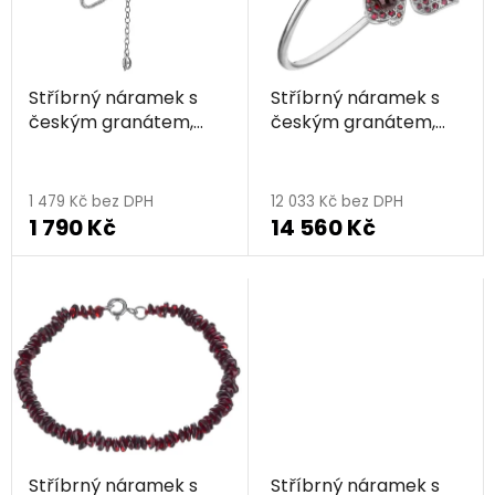
s
u
p
k
r
t
Stříbrný náramek s
Stříbrný náramek s
o
ů
českým granátem,
českým granátem,
d
rhodiovaný
rhodiovaný - kala
u
k
1 479 Kč bez DPH
12 033 Kč bez DPH
t
1 790 Kč
14 560 Kč
ů
Stříbrný náramek s
Stříbrný náramek s