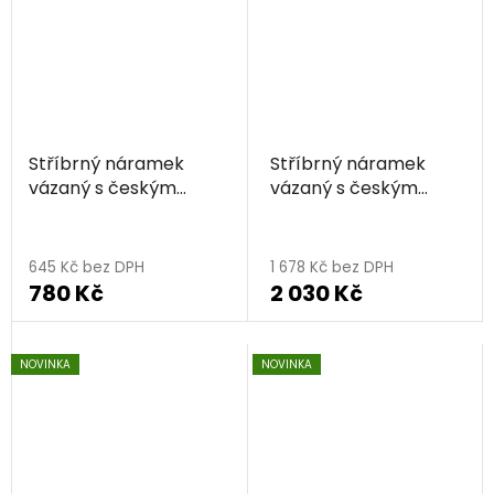
Stříbrný náramek
Stříbrný náramek
vázaný s českým
vázaný s českým
granátem a
granátem, rhodiovaný
peridotem,
rhodiovaný
645 Kč bez DPH
1 678 Kč bez DPH
780 Kč
2 030 Kč
NOVINKA
NOVINKA