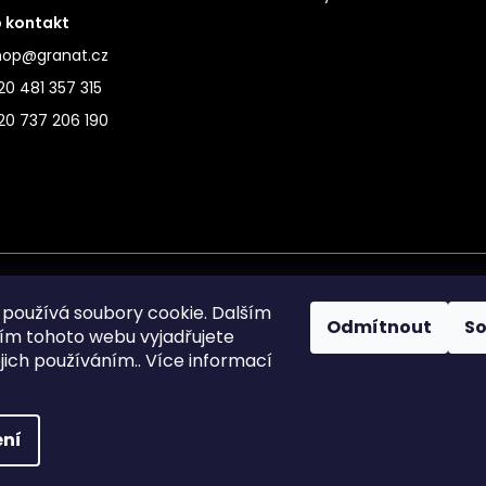
 kontakt
hop@granat.cz
0 481 357 315
20 737 206 190
používá soubory cookie. Dalším
Odmítnout
S
m tohoto webu vyjadřujete
ejich používáním.. Více informací
ní
ráva vyhrazena.