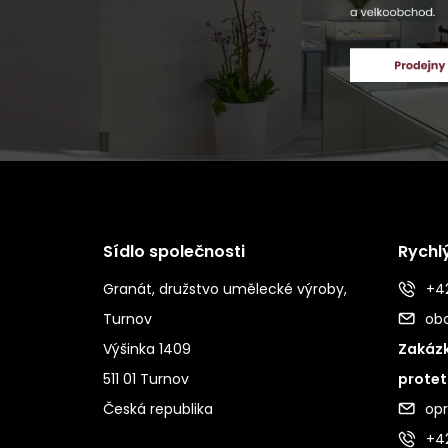
Sídlo společnosti
Rychl
Granát, družstvo umělecké výroby,
+42
Turnov
ob
Výšinka 1409
Zakázk
511 01 Turnov
protet
Česká republika
op
+4