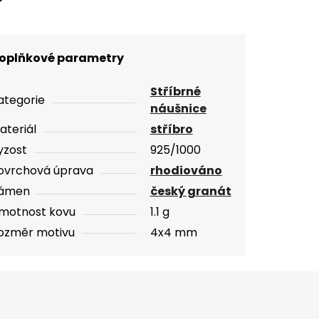
oplňkové parametry
Stříbrné
ategorie
náušnice
ateriál
stříbro
yzost
925/1000
ovrchová úprava
rhodiováno
ámen
český granát
motnost kovu
1.1 g
ozměr motivu
4x4 mm