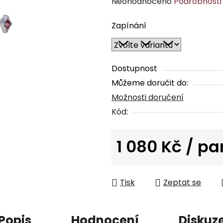
Průměrné
Neohodnoceno
Podrobnosti
hodnocení
Zapínání
produktu
je
0,0
z
Dostupnost
5
Můžeme doručit do:
hvězdiček.
Možnosti doručení
Kód:
1 080 Kč
/ pa
Měrná cena:
Tisk
Zeptat se
Popis
Hodnocení
Diskuz