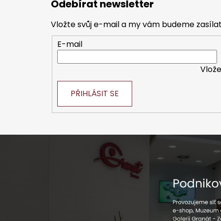
Odebírat newsletter
p
a
Vložte svůj e-mail a my vám budeme zasíl
t
E-mail
í
Vlože
PŘIHLÁSIT SE