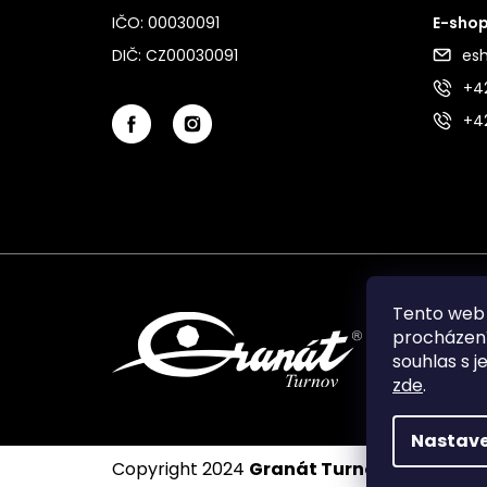
IČO: 00030091
E-shop
DIČ: CZ00030091
es
+42
+4
Tento web 
procházení
souhlas s j
zde
.
Nastave
Copyright 2024
Granát Turnov
. Všechna p