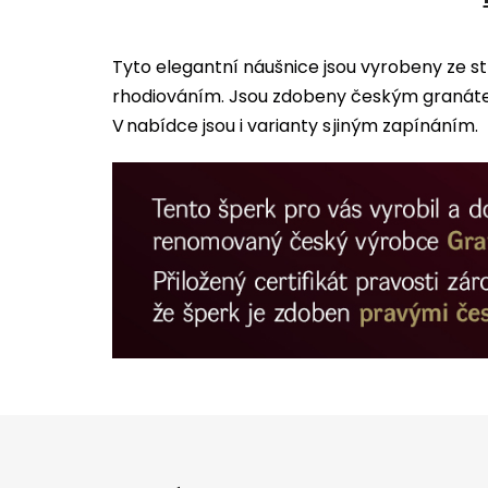
Tyto elegantní náušnice jsou vyrobeny ze s
rhodiováním. Jsou zdobeny českým granátem
V nabídce jsou i varianty s jiným zapínáním.
Z
á