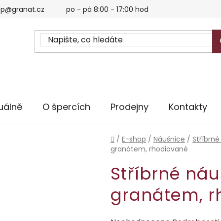
p@granat.cz
po - pá 8:00 - 17:00 hod
uálně
O špercích
Prodejny
Kontakty
Domů
/
E-shop
/
Náušnice
/
Stříbrné
granátem, rhodiované
Stříbrné ná
granátem, r