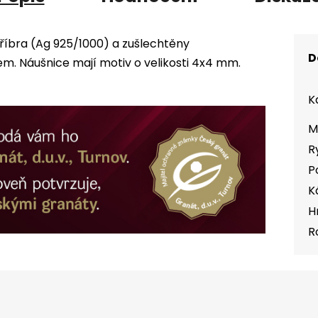
tříbra (Ag 925/1000) a zušlechtěny
D
. Náušnice mají motiv o velikosti 4x4 mm.
K
M
R
P
K
H
R