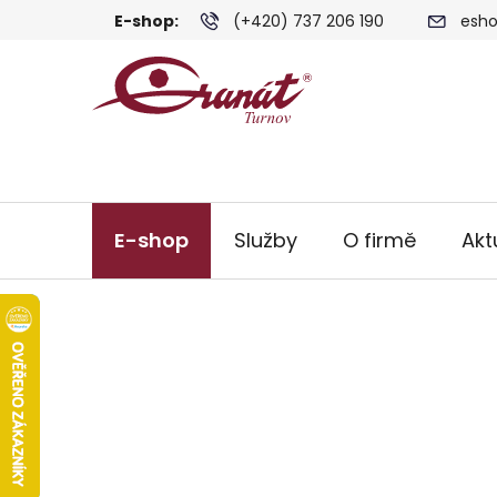
Přejít
E-shop:
(+420) 737 206 190
esho
na
obsah
E-shop
Služby
O firmě
Akt