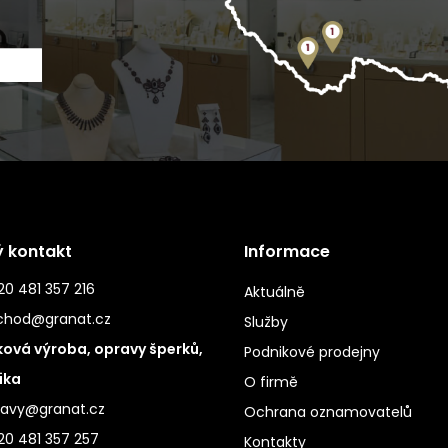
ý kontakt
Informace
0 481 357 216
Aktuálně
chod@granat.cz
Služby
ová výroba, opravy šperků,
Podnikové prodejny
ika
O firmě
ravy@granat.cz
Ochrana oznamovatelů
20 481 357 257
Kontakty