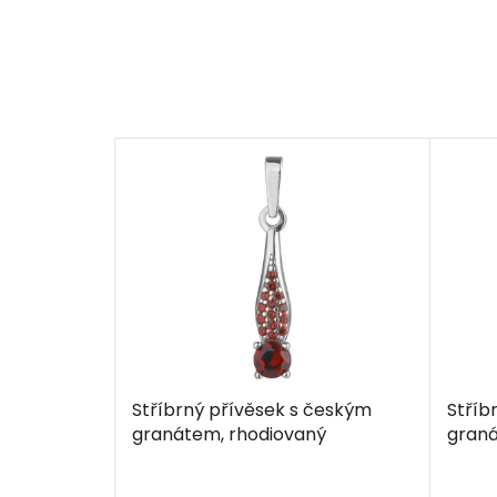
Stříbrný přívěsek s českým
Stříb
granátem, rhodiovaný
graná