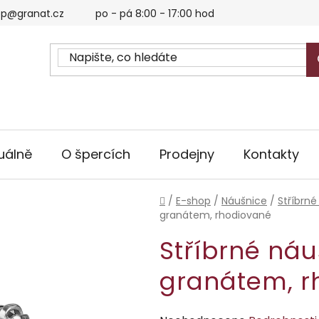
p@granat.cz
po - pá 8:00 - 17:00 hod
uálně
O špercích
Prodejny
Kontakty
Domů
/
E-shop
/
Náušnice
/
Stříbrné
granátem, rhodiované
Stříbrné ná
granátem, r