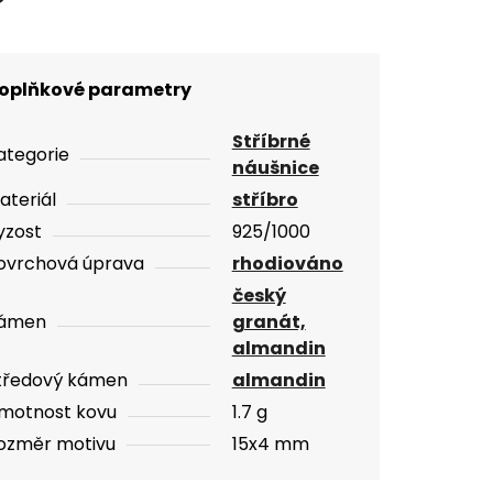
oplňkové parametry
Stříbrné
ategorie
náušnice
ateriál
stříbro
yzost
925/1000
ovrchová úprava
rhodiováno
český
ámen
granát,
almandin
tředový kámen
almandin
motnost kovu
1.7 g
ozměr motivu
15x4 mm