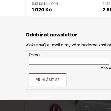
843 Kč bez DPH
2 13
1 020 Kč
2 5
Z
á
Odebírat newsletter
p
a
Vložte svůj e-mail a my vám budeme zasíl
t
E-mail
í
Vlože
PŘIHLÁSIT SE