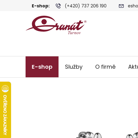
Přejít
E-shop:
(+420) 737 206 190
esho
na
obsah
E-shop
Služby
O firmě
Akt