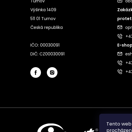
Turnov
ob
Výšinka 1409
Zakázk
511 01 Turnov
protet
Česká republika
op
+4
IČO: 00030091
E-shop
DIČ: CZ00030091
es
+42
+4
Tento web 
procházení