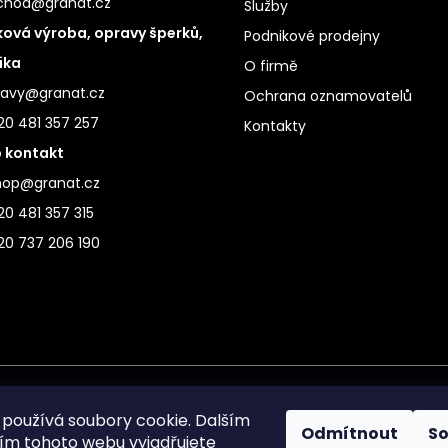
chod@granat.cz
Služby
ová výroba, opravy šperků,
Podnikové prodejny
ika
O firmě
ravy@granat.cz
Ochrana oznamovatelů
20 481 357 257
Kontakty
 kontakt
hop@granat.cz
0 481 357 315
20 737 206 190
používá soubory cookie. Dalším
Odmítnout
S
m tohoto webu vyjadřujete