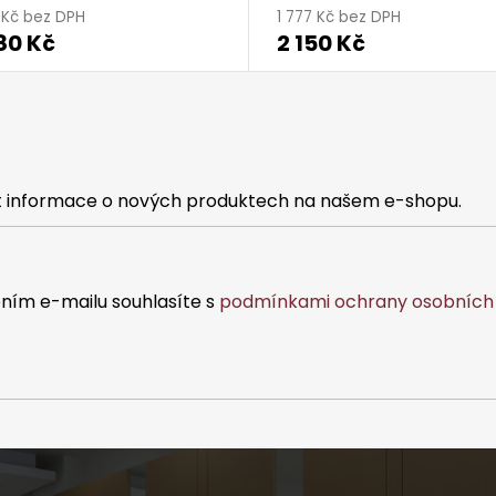
hodnocení
2 Kč bez DPH
1 777 Kč bez DPH
80 Kč
2 150 Kč
produktu
je
5,0
z
5
hvězdiček.
at informace o nových produktech na našem e-shopu.
ním e-mailu souhlasíte s
podmínkami ochrany osobních 