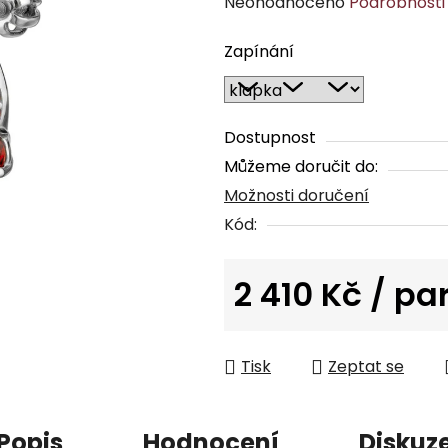
Průměrné
Neohodnoceno
Podrobnosti
hodnocení
Zapínání
produktu
je
0,0
z
Dostupnost
5
Můžeme doručit do:
hvězdiček.
Možnosti doručení
Kód:
2 410 Kč
/ pa
Měrná cena:
Tisk
Zeptat se
Popis
Hodnocení
Diskuz