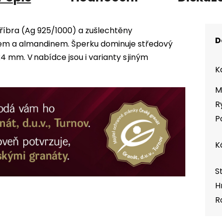
tříbra (Ag 925/1000) a zušlechtěny
D
em a almandinem. Šperku dominuje středový
4 mm. V nabídce jsou i varianty s jiným
K
M
R
P
K
S
H
R